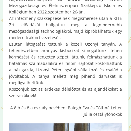
Mezőgazdasági és Élelmiszeripari Szakképző Iskola és
Kollégiumban 2022.szeptember 26-án.
Az intézmény szakképzéseinek megismerése után a KITE
Zrt. előadását hallgattuk meg a legmodernebb
mezőgazdasági technológiákról, majd kipróbálhattuk egy
modern traktort vezetését.
Ezután látogatást tettünk a közeli Uzonyi tanyán. A
tehenészetben aranyos kisbocikat simogattunk, tehén
körmözést és rengeteg gépet láttunk, felmászhattunk a
hatalmas szalmabálákra és finom sajtokat kóstólhattunk
a házigazda, Uzonyi Péter egyéni vállalkozó és családja
jóvoltából. A tanya mellett még pihenő darvakat is
megfigyelhettünk.
Köszönjük ezt az érdekes délelőttöt és az ajándékokat a
szervezőknek!
A 8.b és 8.a osztály nevében: Balogh Éva és Tóthné Leiter
Júlia osztályfőnökök