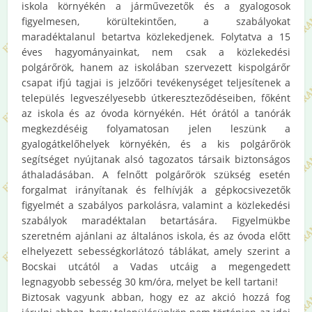
iskola környékén a járművezetők és a gyalogosok
figyelmesen, körültekintően, a szabályokat
maradéktalanul betartva közlekedjenek. Folytatva a 15
éves hagyományainkat, nem csak a közlekedési
polgárőrök, hanem az iskolában szervezett kispolgárőr
csapat ifjú tagjai is jelzőőri tevékenységet teljesítenek a
település legveszélyesebb útkereszteződéseiben, főként
az iskola és az óvoda környékén. Hét órától a tanórák
megkezdéséig folyamatosan jelen leszünk a
gyalogátkelőhelyek környékén, és a kis polgárőrök
segítséget nyújtanak alsó tagozatos társaik biztonságos
áthaladásában. A felnőtt polgárőrök szükség esetén
forgalmat irányítanak és felhívják a gépkocsivezetők
figyelmét a szabályos parkolásra, valamint a közlekedési
szabályok maradéktalan betartására. Figyelmükbe
szeretném ajánlani az általános iskola, és az óvoda előtt
elhelyezett sebességkorlátozó táblákat, amely szerint a
Bocskai utcától a Vadas utcáig a megengedett
legnagyobb sebesség 30 km/óra, melyet be kell tartani!
Biztosak vagyunk abban, hogy ez az akció hozzá fog