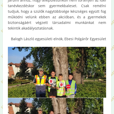
járulni ahhoz, hogy településünkön nem történjen az idei
tanévkezdéskor sem gyermekbaleset. Csak remélni
tudjuk, hogy a szülők nagytöbbsége készséges együtt fog
működni velünk ebben az akcióban, és a gyermekek
biztonságáért végzett társadalmi munkánkat nem
tekintik akadályoztatásnak.
Balogh László egyesületi elnök, Ebesi Polgárőr Egyesület