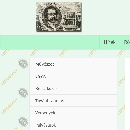
Hírek
Ró
Művészet
EGYA
Beiratkozás
Továbbtanulás
Versenyek
Pályázatok