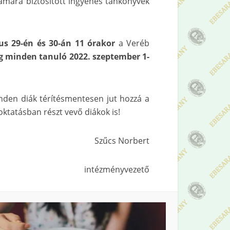
zámára biztosított ingyenes tankönyvek
us 29-én és 30-án 11 órakor
a Veréb
ig minden tanuló 2022. szeptember 1-
inden diák térítésmentesen jut hozzá a
tatásban részt vevő diákok is!
Szűcs Norbert
intézményvezető