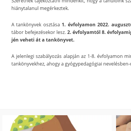
Szeretnék tájékoztatni mindenkit, hogy a tanulóink s
hiánytalanul megérkeztek.
A tankönyvek osztása
1. évfolyamon 2022. auguszt
tábor befejezésekor lesz.
2. évfolyamtól 8. évfolyam
jén veheti át a tankönyvet.
A jelenlegi szabályozás alapján az 1-8. évfolyamon m
tankönyvekhez, ahogy a gyógypedagógiai nevelésben-ok