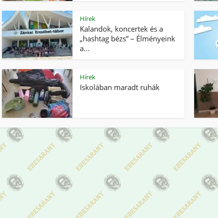
Hírek
Kalandok, koncertek és a
„hashtag bézs” – Élményeink
a...
Hírek
Iskolában maradt ruhák