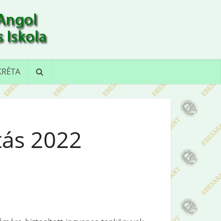
KRÉTA
tás 2022