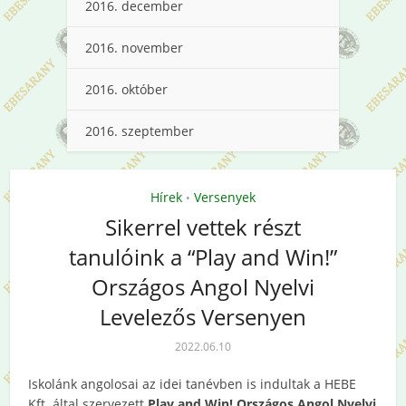
2016. december
2016. november
2016. október
2016. szeptember
Hírek
Versenyek
•
Sikerrel vettek részt
tanulóink a “Play and Win!”
Országos Angol Nyelvi
Levelezős Versenyen
2022.06.10
Iskolánk angolosai az idei tanévben is indultak a HEBE
Kft. által szervezett
Play and Win! Országos Angol Nyelvi