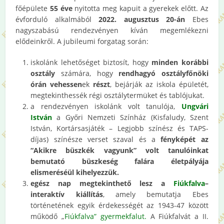
főépülete
55 éve
nyitotta meg kapuit a gyerekek előtt. Az
évforduló alkalmából
2022. augusztus 20-án
Ebes
nagyszabású rendezvényen kíván megemlékezni
elődeinkről. A jubileumi forgatag során:
iskolánk lehetőséget biztosít, hogy
minden korábbi
osztály
számára, hogy
rendhagyó osztályfőnöki
órán vehessen
ek
részt
, bejárják az iskola épületét,
megtekinthessék régi osztálytermüket és tablójukat.
a rendezvényen iskolánk volt tanulója,
Ungvári
István
a Győri Nemzeti Színház (Kisfaludy, Szent
István, Kortársasjáték – Legjobb színész és TAPS-
díjas) színésze verset szaval és a
fényképét az
“Akikre büszkék vagyunk” volt tanulóinkat
bemutató büszkeség falára életpályája
elismeréséül kihelyezzük.
egész nap megtekinthető lesz a
Fiúkfalva
–
interaktív kiállítás
, amely bemutatja Ebes
történetének egyik érdekességét az 1943-47 között
működő „
Fiúkfalva” gyermekfalut.
A Fiúkfalvát a II.