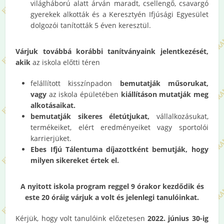
világháború alatt árván maradt, csellengő, csavargó
gyerekek alkották és a Keresztyén Ifjúsági Egyesület
dolgozói tanították 5 éven keresztül.
Várjuk továbbá korábbi tanítványaink jelentkezését,
akik
az iskola előtti téren
felállított kisszínpadon
bemutatják műsorukat,
vagy
az iskola épületében
kiállításon mutatják meg
alkotásaikat.
bemutatják sikeres életútjukat,
vállalkozásukat,
termékeiket, elért eredményeiket vagy sportolói
karrierjüket.
Ebes Ifjú Tálentuma díjazottként bemutják, hogy
milyen sikereket értek el.
A nyitott iskola program reggel 9 órakor kezdődik és
este 20 óráig várjuk a volt és jelenlegi tanulóinkat.
Kérjük, hogy volt tanulóink előzetesen
2022. június 30-ig