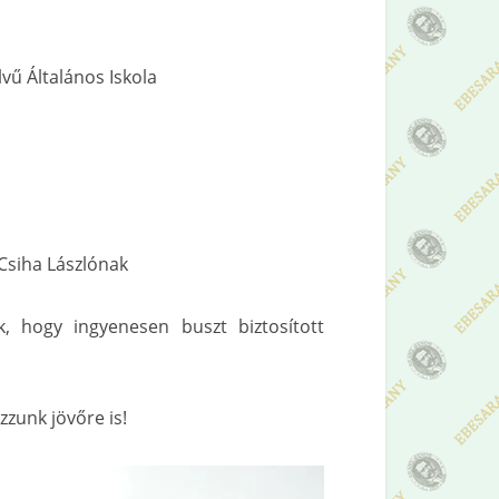
vű Általános Iskola
 Csiha Lászlónak
k, hogy ingyenesen buszt biztosított
zunk jövőre is!