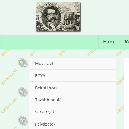
Hírek
Ró
Művészet
EGYA
Beiratkozás
Továbbtanulás
Versenyek
Pályázatok