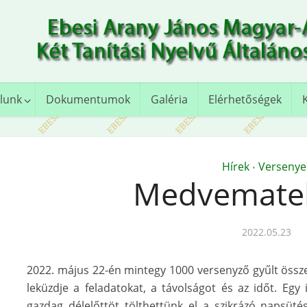
lunk
Dokumentumok
Galéria
Elérhetőségek
Hírek
Versenye
•
Medvemate
2022.05.23
2022. május 22-én mintegy 1000 versenyző gyűlt össze
leküzdje a feladatokat, a távolságot és az időt. Eg
gazdag délelőttöt tölthettünk el a szikrázó napsüt