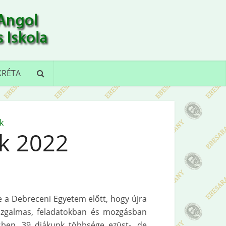
KRÉTA
k
k 2022
 a Debreceni Egyetem előtt, hogy újra
y izgalmas, feladatokban és mozgásban
ésben. 39 diákunk többsége ezüst-, de