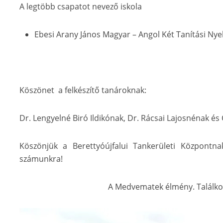
A legtöbb csapatot nevező iskola
Ebesi Arany János Magyar – Angol Két Tanítási Nyel
Köszönet a felkészítő tanároknak:
Dr. Lengyelné Biró Ildikónak, Dr. Rácsai Lajosnénak és
Köszönjük a Berettyóújfalui Tankerületi Központna
számunkra!
A Medvematek élmény. Találkoz