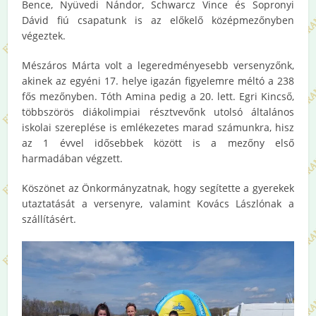
Bence, Nyüvedi Nándor, Schwarcz Vince és Sopronyi
Dávid fiú csapatunk is az előkelő középmezőnyben
végeztek.
Mészáros Márta volt a legeredményesebb versenyzőnk,
akinek az egyéni 17. helye igazán figyelemre méltó a 238
fős mezőnyben. Tóth Amina pedig a 20. lett. Egri Kincső,
többszörös diákolimpiai résztvevőnk utolsó általános
iskolai szereplése is emlékezetes marad számunkra, hisz
az 1 évvel idősebbek között is a mezőny első
harmadában végzett.
Köszönet az Önkormányzatnak, hogy segítette a gyerekek
utaztatását a versenyre, valamint Kovács Lászlónak a
szállításért.