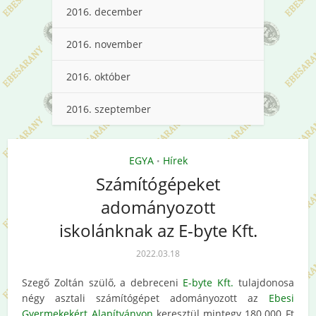
2016. december
2016. november
2016. október
2016. szeptember
EGYA
Hírek
•
Számítógépeket
adományozott
iskolánknak az E-byte Kft.
2022.03.18
Szegő Zoltán szülő, a debreceni
E-byte Kft.
tulajdonosa
négy asztali számítógépet adományozott az
Ebesi
Gyermekekért Alapítványon
keresztül mintegy 180.000 Ft