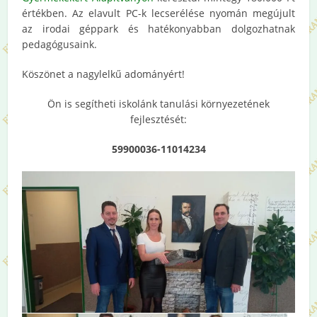
értékben. Az elavult PC-k lecserélése nyomán megújult
az irodai géppark és hatékonyabban dolgozhatnak
pedagógusaink.
Köszönet a nagylelkű adományért!
Ön is segítheti iskolánk tanulási környezetének
fejlesztését:
59900036-11014234