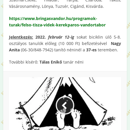
Vásárosnamény, Lónya, Tuzsér, Cigánd, Kisvárda.
https://www.bringasvandor.hu/programok-
turak/felso-tisza-videk-kerekparos-vandortabor
Jelentkezés:
2022.
február 12-ig
sokat biciklin ülő 5-8.
osztályos tanulók előleg (10 000 Ft) befizetésével
Nagy
Anita
(06-30/848-7942) tanító néninél a
37-es
teremben.
További kísérő:
Tálas Enikő
tanár néni