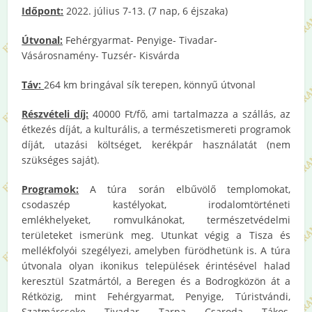
Időpont:
2022. július 7-13. (7 nap, 6 éjszaka)
Útvonal:
Fehérgyarmat- Penyige- Tivadar-
Vásárosnamény- Tuzsér- Kisvárda
Táv:
264 km bringával sík terepen, könnyű útvonal
Részvételi díj:
40000 Ft/fő, ami tartalmazza a szállás, az
étkezés díját, a kulturális, a természetismereti programok
díját, utazási költséget, kerékpár használatát (nem
szükséges saját).
Programok:
A túra során elbűvölő templomokat,
csodaszép kastélyokat, irodalomtörténeti
emlékhelyeket, romvulkánokat, természetvédelmi
területeket ismerünk meg. Utunkat végig a Tisza és
mellékfolyói szegélyezi, amelyben fürödhetünk is. A túra
útvonala olyan ikonikus települések érintésével halad
keresztül Szatmártól, a Beregen és a Bodrogközön át a
Rétközig, mint Fehérgyarmat, Penyige, Túristvándi,
Szatmárcseke, Tivadar, Tarpa, Csaroda, Tákos,