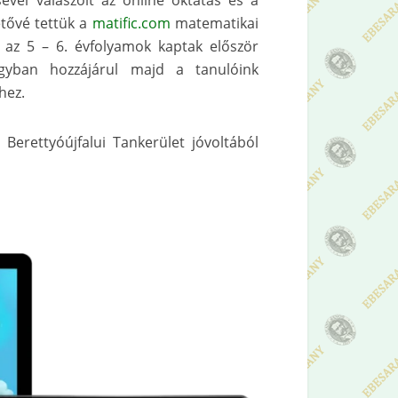
vel válaszolt az online oktatás és a
etővé tettük a
matific.com
matematikai
a az 5 – 6. évfolyamok kaptak először
agyban hozzájárul majd a tanulóink
hez.
 Berettyóújfalui Tankerület jóvoltából