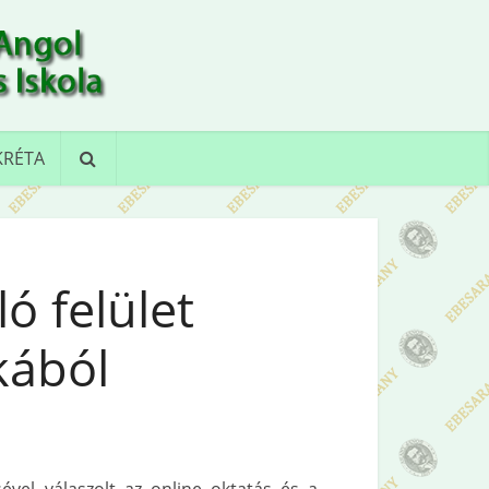
KRÉTA
ó felület
kából