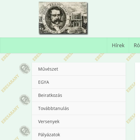
Hírek
Ró
Művészet
EGYA
Beiratkozás
Továbbtanulás
Versenyek
Pályázatok