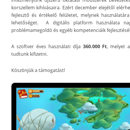
Intézményünk újszerű oktatási módszerek bevezetésé
korszellem kihívásaira. Ezért december elejétől elérh
fejlesztő és értékelő felületet, melynek használatár
lehetőséget. A digitális platform használata n
problémamegoldó és egyéb kompetenciáik fejlesztésé
A szoftver éves használati díja
360.000 Ft
, melyet a
tudtunk kifizetni.
Köszönjük a támogatást!