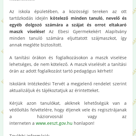
Az iskola épületében, a közösségi tereken az ott
tartózkodás idején
kötelező minden tanuló, nevelő és
egyéb dolgozó számára a szájat és orrot eltakaró
maszk viselése!
Az Ebesi Gyermekekért Alapítvány
minden tanuló számára eljuttatott szájmaszkot, így
annak megléte biztosított.
A tanítási órákon és foglalkozásokon a maszk viselése
lehetséges, de nem kötelező. A maszk viselését a tanítási
órán az adott foglalkozást tartó pedagógus kérheti!
Iskolánk Intézkedési Tervét a megjelenő rendelet szerint
aktualizáljuk és tájékoztatjuk az érintetteket.
Kérjük azon tanulókat, akiknek lehetőségük van a
védőoltás felvételére, hogy éljenek vele és regisztrájanak
a háziorvosnál vagy az
interneten a
www.eeszt.gov.hu
honlapon!
További információ: