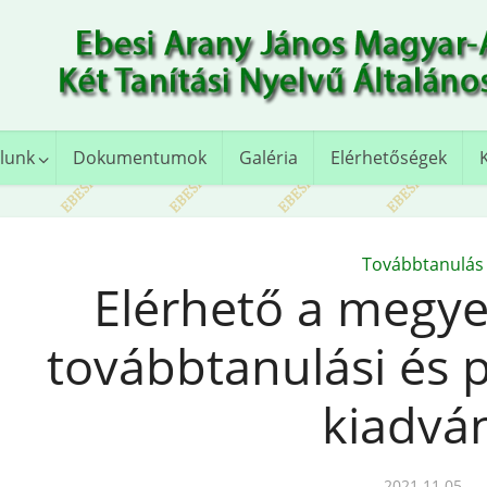
lunk
Dokumentumok
Galéria
Elérhetőségek
Továbbtanulás
Elérhető a megye
továbbtanulási és p
kiadvá
2021.11.05