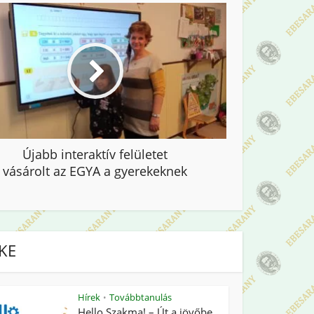
Újabb interaktív felületet
vásárolt az EGYA a gyerekeknek
IKE
Hírek
Továbbtanulás
•
Hello Szakma! – Út a jövőbe