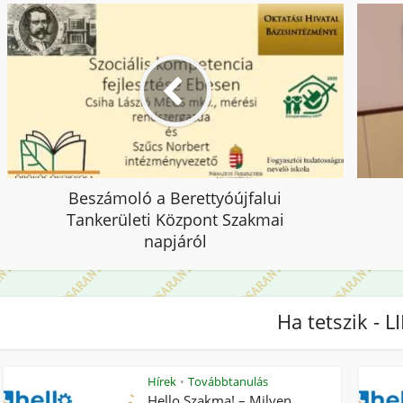
Beszámoló a Berettyóújfalui
Tankerületi Központ Szakmai
napjáról
Ha tetszik - L
Hírek
Továbbtanulás
•
Hello Szakma! – Milyen