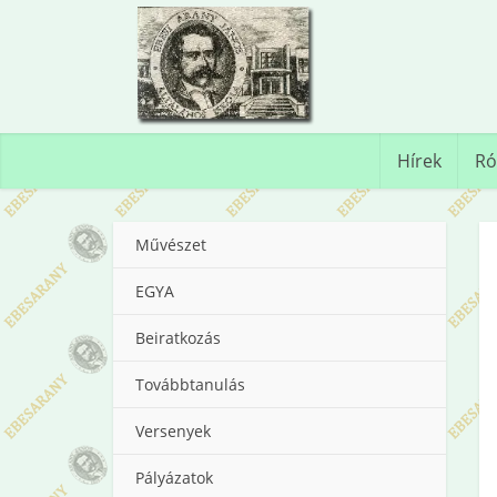
Hírek
Ró
Művészet
EGYA
Beiratkozás
Továbbtanulás
Versenyek
Pályázatok