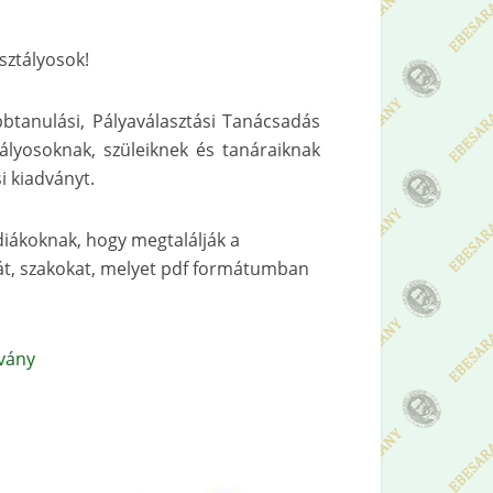
osztályosok!
btanulási, Pályaválasztási Tanácsadás
ályosoknak, szüleiknek és tanáraiknak
i kiadványt.
 diákoknak, hogy megtalálják a
át, szakokat, melyet pdf formátumban
dvány