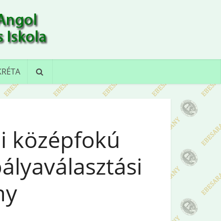
KRÉTA
i középfokú
ályaválasztási
ny