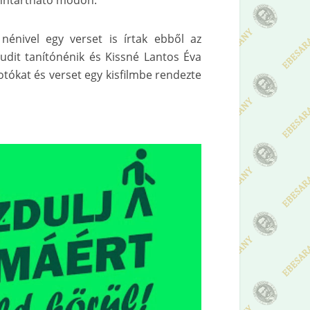
enntartható módon.
nénivel egy verset is írtak ebből az
Judit tanítónénik és Kissné Lantos Éva
fotókat és verset egy kisfilmbe rendezte