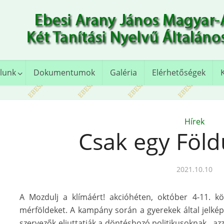
lunk
Dokumentumok
Galéria
Elérhetőségek
Hírek
Csak egy Föld
2021.10.10
A Mozdulj a klímáért! akcióhéten, október 4-11. kö
mérföldeket. A kampány során a gyerekek által jelkép
szervezők eljuttatják a döntéshozó politikusoknak , az