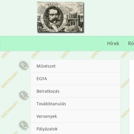
Hírek
Ró
Művészet
EGYA
Beiratkozás
Továbbtanulás
Versenyek
Pályázatok