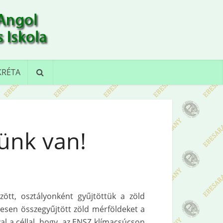
KRÉTA
ünk van!
zött, osztályonként gyűjtöttük a zöld
esen összegyűjtött zöld mérföldeket a
zal a céllal, hogy az ENSZ klímacsúcson