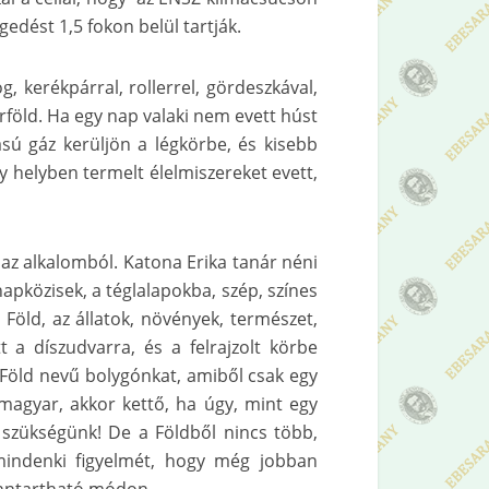
edést 1,5 fokon belül tartják.
 kerékpárral, rollerrel, gördeszkával,
érföld. Ha egy nap valaki nem evett húst
sú gáz kerüljön a légkörbe, és kisebb
y helyben termelt élelmiszereket evett,
 az alkalomból. Katona Erika tanár néni
napközisek, a téglalapokba, szép, színes
a Föld, az állatok, növények, természet,
 a díszudvarra, és a felrajzolt körbe
a Föld nevű bolygónkat, amiből csak egy
magyar, akkor kettő, ha úgy, mint egy
 szükségünk! De a Földből nincs több,
 mindenki figyelmét, hogy még jobban