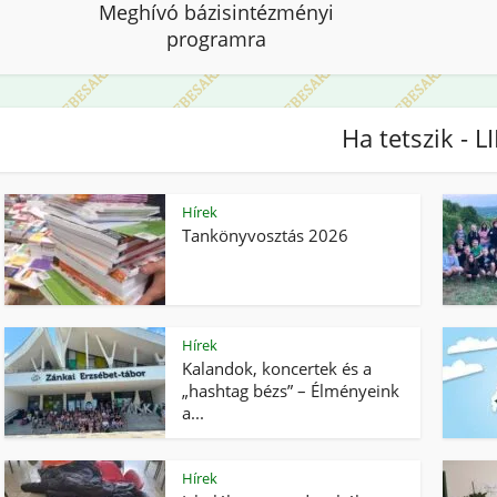
Meghívó bázisintézményi
programra
Ha tetszik - L
Hírek
Tankönyvosztás 2026
Hírek
Kalandok, koncertek és a
„hashtag bézs” – Élményeink
a...
Hírek