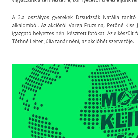
vigyázzunk a természetre, környezetünkre és éljünk f
A 3.a osztályos gyerekek Dzsudzsák Natália tanító 
alkalomból. Az akcióról Varga Fruzsina, Petőné Kiss 
igazgató helyettes néni készített fotókat. Az elkészült 
Tóthné Leiter Júlia tanár néni, az akcióhét szervezője.