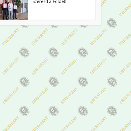
Szeresd a Földet!