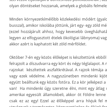
olyan döntéseket hozzanak, amelyek a globális felmeleg
Minden környezetkímélőbb közlekedési módért (gyalog,
busszal), amikor iskolába jöttünk, járt egy- egy zöld m
(ezzel hozzájárult ahhoz, hogy kevesebb üvegházhatá
legyen az elfogyasztott ételek ökológiai lábnyoma) vag
akkor azért is kaphatott két zöld mérföldet.
Október 7-én egy közös élőképet is készítettünk ebből
felrajzolt a díszudvarra egy kört és négy téglalapot. A 
rajzokat készítettek aszfaltkrétával. A rajzok témája 
vagy ezek védelme. A nagyszünetben mindenki kijött
együtt beálltunk egy közös fotóra. Ez a kör jelképezi 
van! Ha mindenki úgy szeretne élni, mint egy átlag 
amerikai egyesült államokbeli, akkor öt Földre lenne
csak ez az egy! Ezzel az élőképpel arra hívjuk fel