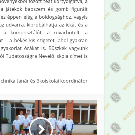
övényekből főzött teát kortyolgatva, a
ba játékok babszem és gomb figuráit
 ez éppen elég a boldogsághoz, vagyis
 udvarra, kipróbálhatja az ickát és a
 a komposztálót, a rovarhotelt, a
t ‒ a békés kis szigetet, ahol gyakran
yakorlat órákat is. Büszkék vagyunk
ói Tudatosságra Nevelő iskola címet is
technika tanár és ökoiskolai koordinátor