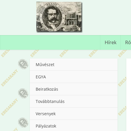
Hírek
Ró
Művészet
EGYA
Beiratkozás
Továbbtanulás
Versenyek
Pályázatok