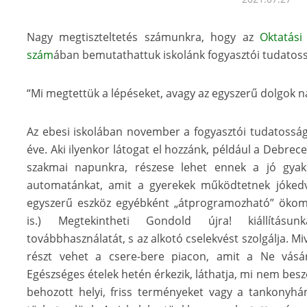
Nagy megtiszteltetés számunkra, hogy az
Oktatási
szám
ában bemutathattuk iskolánk fogyasztói tudatoss
“Mi megtettük a lépéseket, avagy az egyszerű dolgok 
Az ebesi iskolában november a fogyasztói tudatossá
éve. Aki ilyenkor látogat el hozzánk, például a Debre
szakmai napunkra, részese lehet ennek a jó gyako
automatánkat, amit a gyerekek működtetnek jókedvv
egyszerű eszköz egyébként „átprogramozható” öko
is.) Megtekintheti Gondold újra! kiállítás
továbbhasználatát, s az alkotó cselekvést szolgálja. M
részt vehet a csere-bere piacon, amit a Ne vásá
Egészséges ételek hetén érkezik, láthatja, mi nem besz
behozott helyi, friss terményeket vagy a tankonyhán 