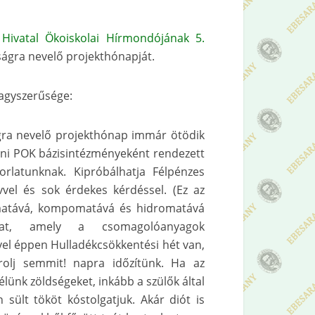
 Hivatal Ökoiskolai Hírmondójának
5.
ágra nevelő projekthónapját.
nagyszerűsége:
gra nevelő projekthónap immár ötödik
ceni POK bázisintézményeként rendezett
rlatunknak. Kipróbálhatja Félpénzes
el és sok érdekes kérdéssel. (Ez az
matává, kompomatává és hidromatává
unkat, amely a csomagolóanyagok
ivel éppen Hulladékcsökkentési hét van,
rolj semmit! napra időzítünk. Ha az
élünk zöldségeket, inkább a szülők által
sült tököt kóstolgatjuk. Akár diót is