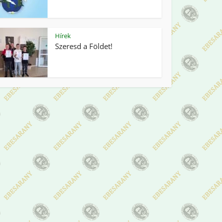
Hírek
Szeresd a Földet!