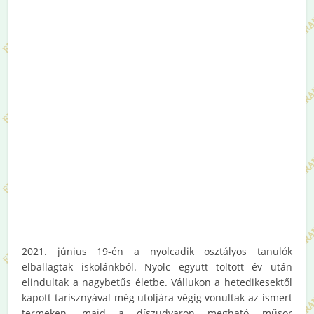
2021. június 19-én a nyolcadik osztályos tanulók
elballagtak iskolánkból. Nyolc együtt töltött év után
elindultak a nagybetűs életbe. Vállukon a hetedikesektől
kapott tarisznyával még utoljára végig vonultak az ismert
termeken, majd a díszudvaron megható műsor