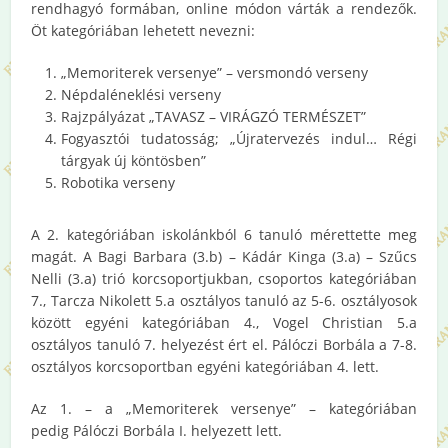
rendhagyó formában, online módon várták a rendezők.
Öt kategóriában lehetett nevezni:
„Memoriterek versenye” – versmondó verseny
Népdaléneklési verseny
Rajzpályázat „TAVASZ – VIRÁGZÓ TERMÉSZET”
Fogyasztói tudatosság; „Újratervezés indul… Régi
tárgyak új köntösben”
Robotika verseny
A 2. kategóriában iskolánkból 6 tanuló mérettette meg
magát. A Bagi Barbara (3.b) – Kádár Kinga (3.a) – Szűcs
Nelli (3.a) trió korcsoportjukban, csoportos kategóriában
7., Tarcza Nikolett 5.a osztályos tanuló az 5-6. osztályosok
között egyéni kategóriában 4., Vogel Christian 5.a
osztályos tanuló 7. helyezést ért el. Pálóczi Borbála a 7-8.
osztályos korcsoportban egyéni kategóriában 4. lett.
Az 1. – a „Memoriterek versenye” – kategóriában
pedig Pálóczi Borbála I. helyezett lett.