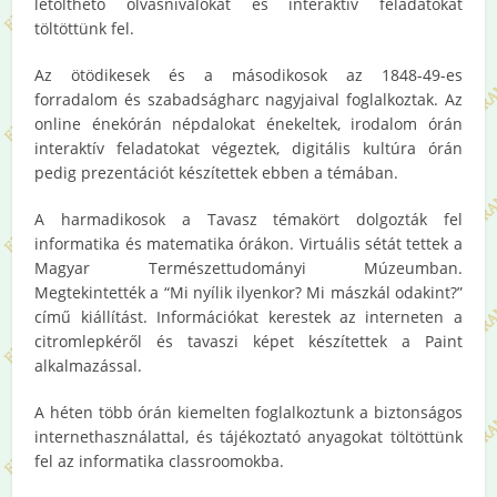
letölthető olvasnivalókat és interaktív feladatokat
töltöttünk fel.
Az ötödikesek és a másodikosok az 1848-49-es
forradalom és szabadságharc nagyjaival foglalkoztak. Az
online énekórán népdalokat énekeltek, irodalom órán
interaktív feladatokat végeztek, digitális kultúra órán
pedig prezentációt készítettek ebben a témában.
A harmadikosok a Tavasz témakört dolgozták fel
informatika és matematika órákon. Virtuális sétát tettek a
Magyar Természettudományi Múzeumban.
Megtekintették a “Mi nyílik ilyenkor? Mi mászkál odakint?”
című kiállítást. Információkat kerestek az interneten a
citromlepkéről és tavaszi képet készítettek a Paint
alkalmazással.
A héten több órán kiemelten foglalkoztunk a biztonságos
internethasználattal, és tájékoztató anyagokat töltöttünk
fel az informatika classroomokba.