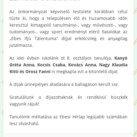
Az önkormányzat képviselő testülete korábban célul
tűzte ki, hogy a településen élő és huzamosabb időn
keresztül kimagasló tanulmányi-, vagy művészeti-, vagy
tudományos-, vagy sport eredményt elérő fiatalokat az
„Ebes Ifjú Tálentuma” díjjal erkölcsileg és anyagilag
jutalmazza.
Az idei évben iskolánk öt 8. osztályos tanulója,
Kanyó
Gréta Anna, Kocsis Csaba, Kovács Anna, Nagy Klaudia
Kitti és Orosz Fanni
is megkapta ezt a kitüntető díjat.
A díjak ünnepélyes átadására a ballagáson került sor.
Gratulálunk a díjazottaknak és rendkívül büszkék
vagyunk rájuk!
Tanulóink méltatása az Ebesi Hírlap legújabb számában
lesz olvasható.