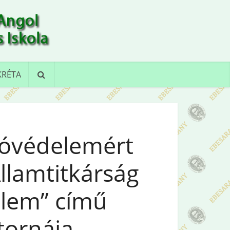
KRÉTA
tóvédelemért
Államtitkárság
lem” című
tornája