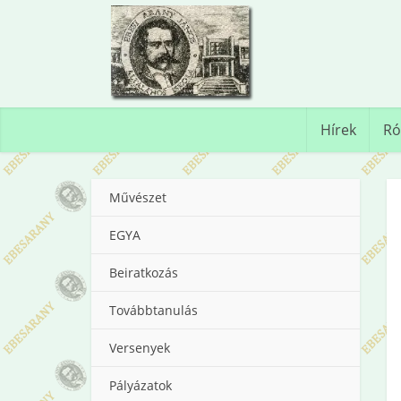
Hírek
Ró
Művészet
EGYA
Beiratkozás
Továbbtanulás
Versenyek
Pályázatok