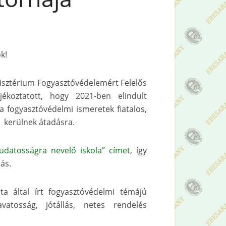
k!
nisztérium Fogyasztóvédelemért Felelős
ájékoztatott, hogy 2021-ben elindult
 fogyasztóvédelmi ismeretek fiatalos,
 kerülnek átadásra.
tudatosságra nevelő iskola” címet
, így
ás.
a által írt fogyasztóvédelmi témájú
atosság, jótállás, netes rendelés