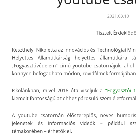
2021.03.10
Tisztelt Érdeklődő
Keszthelyi Nikoletta az Innovációs és Technológiai Mi
Helyettes Államtitkárság helyettes államtitkára t
„Fogyasztóvédelem” című youtube csatornájuk, ahol a
könnyen befogadható módon, rövidfilmek formájában
Iskolánkban, mivel 2016 óta viseljük a
“Fogyasztói 
kiemelt fontosságú az ehhez párosuló szemléletformál
A youtube csatornán élőszereplős, neves humorist
jelenetek és információs videók – például szav
témakörében – érhetők el.