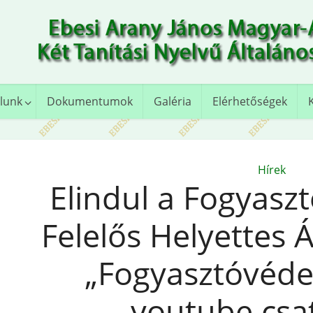
lunk
Dokumentumok
Galéria
Elérhetőségek
Hírek
Elindul a Fogyasz
Felelős Helyettes 
„Fogyasztóvéde
youtube csa