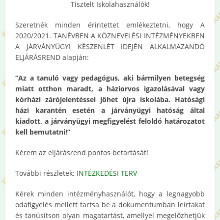
Tisztelt Iskolahasználók!
Szeretnék minden érintettet emlékeztetni, hogy A
2020/2021. TANÉVBEN A KÖZNEVELÉSI INTÉZMÉNYEKBEN
A JÁRVÁNYÜGYI KÉSZENLÉT IDEJÉN ALKALMAZANDÓ
ELJÁRÁSREND alapján:
“Az a tanuló vagy pedagógus, aki bármilyen betegség
miatt otthon maradt, a háziorvos igazolásával vagy
kórházi zárójelentéssel jöhet újra iskolába. Hatósági
házi karantén esetén a járványügyi hatóság által
kiadott, a járványügyi megfigyelést feloldó határozatot
kell bemutatni!”
Kérem az eljárásrend pontos betartását!
További részletek:
INTÉZKEDÉSI TERV
Kérek minden intézményhasználót, hogy a legnagyobb
odafigyelés mellett tartsa be a dokumentumban leírtakat
és tanúsítson olyan magatartást, amellyel megelőzhetjük