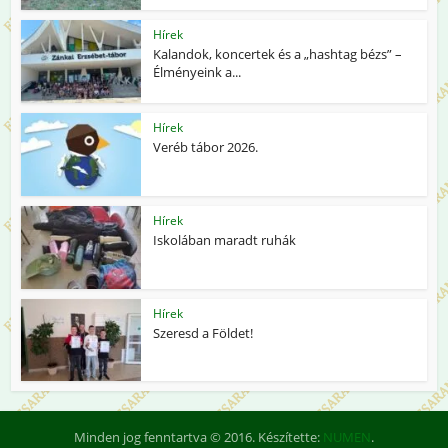
Hírek
Kalandok, koncertek és a „hashtag bézs” –
Élményeink a...
Hírek
Veréb tábor 2026.
Hírek
Iskolában maradt ruhák
Hírek
Szeresd a Földet!
Minden jog fenntartva © 2016. Készítette:
NUMEN
.