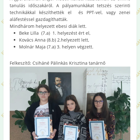
tanulás időszakáról. A pályamunkákat tetszés szerinti
technikákkal készíthették el és PPT-vel, vagy zenei
aláfestéssel gazdagíthatták.
Mindhárom helyezett ebesi diák lett.
Beke Lilla (7.a) 1. helyezést ért el,
Kovács Anna (8.b) 2.helyezett lett,
Molnár Maja (7.a) 3. helyen végzett.
Felkeszítő: Csiháné Pàlinkàs Krisztina tanárnő