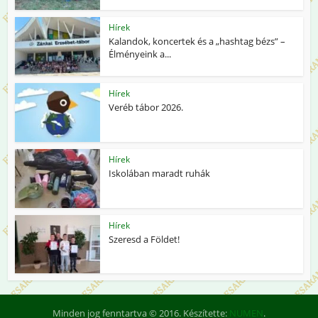
Hírek
Kalandok, koncertek és a „hashtag bézs” –
Élményeink a...
Hírek
Veréb tábor 2026.
Hírek
Iskolában maradt ruhák
Hírek
Szeresd a Földet!
Minden jog fenntartva © 2016. Készítette:
NUMEN
.