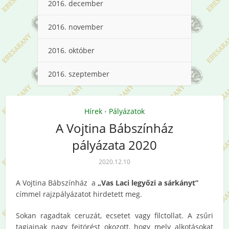
2016. december
2016. november
2016. október
2016. szeptember
Hírek
Pályázatok
•
A Vojtina Bábszínház
pályázata 2020
2020.12.10
A Vojtina Bábszínház a
„Vas Laci legyőzi a sárkányt”
címmel rajzpályázatot hirdetett meg.
Sokan ragadtak ceruzát, ecsetet vagy filctollat. A zsűri
tagjainak nagy fejtörést okozott, hogy mely alkotásokat