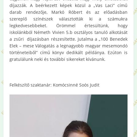
díjazzák. A beérkezett képek közül a „Vas Laci” című
darab rendezője, Markó Róbert és az előadásban
szereplő színészek választották ki a számukra
legkedvesebbeket. Örömmel értesültünk, hogy
iskolánkból Németh Vivien 5.b osztályos tanuló alkotását
a zsűri díjazásban részesítette. Jutalma a „100 Benedek
Elek – mese Válogatás a legnagyobb magyar mesemondó
történeteiből” című könyv dedikált példánya. Ezúton is
gratulálunk neki és további sikereket kívánunk.
Felkészítő szaktanár: Komócsinné Soós Judit