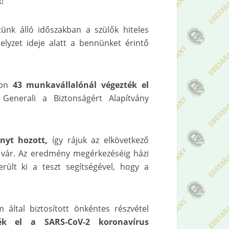
!
tünk álló időszakban a szülők hiteles
helyzet ideje alatt a bennünket érintő
pon
43 munkavállalónál végezték el
Generali a Biztonságért Alapítvány
ényt hozott,
így rájuk az elkövetkező
s vár. Az eredmény megérkezéséig házi
rült ki a teszt segítségével, hogy a
 által biztosított önkéntes részvétel
ék el a SARS-CoV-2 koronavírus