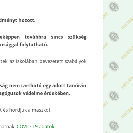
edményt hozott.
eképpen továbbra sincs szükség
nsággal folytatható.
tek az iskolában bevezetett szabályok
lság nem tartható egy adott tanórán
dagógusok védelme érdekében.
t és hordjuk a maszkot.
dhatnak:
COVID-19 adatok