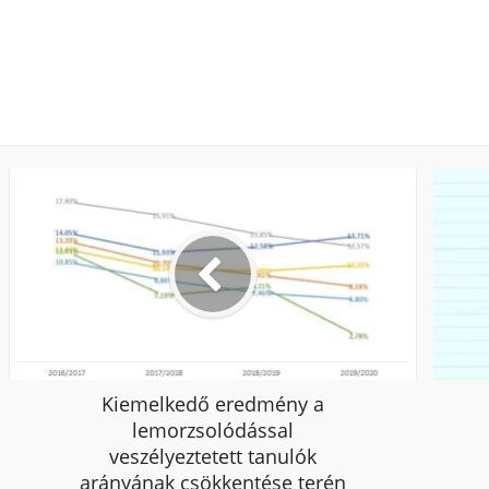
Kiemelkedő eredmény a
lemorzsolódással
veszélyeztetett tanulók
arányának csökkentése terén