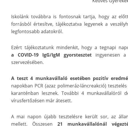
Kedves Gyerekek
Iskolánk továbbra is fontosnak tartja, hogy az előt
forrásból értesítve, tájékoztatva legyenek a veszély
legfontosabb adatokról.
Ezért tájékoztatunk mindenkit, hogy a tegnapi na
a COVID-19 IgG/IgM gyorstesztet
ingyenesen a 
szervezésében.
A teszt 4 munkavállaló esetében pozitív eredm
napokban PCR (azaz polimeráz-láncreakció) tesztelé
karanténban lesznek. További 4 munkavállalóról de
vírusfertőzésen már átesett.
A mai napon újabb tesztelésre került sor, az állam
mellett. Összesen
21 munkavállalónál végezt