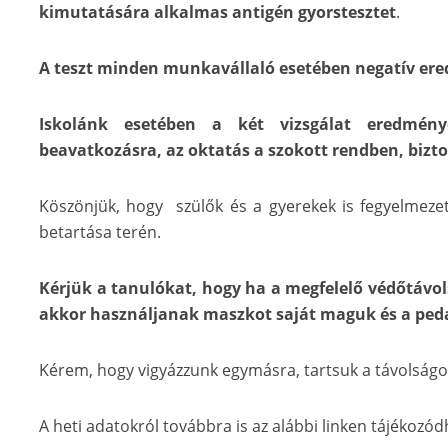
kimutatására alkalmas antigén gyorstesztet
.
A teszt minden munkavállaló esetében negatív er
Iskolánk esetében a két vizsgálat eredmény
beavatkozásra, az oktatás a szokott rendben, bizto
Köszönjük, hogy szülők és a gyerekek is fegyelmezet
betartása terén.
Kérjük a tanulókat, hogy ha a megfelelő védőtávo
akkor használjanak maszkot saját maguk és a pe
Kérem, hogy vigyázzunk egymásra, tartsuk a távolságo
A heti adatokról továbbra is az alábbi linken tájékozó