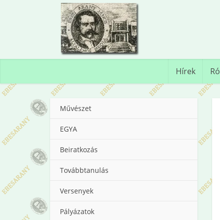
Hírek
Ró
Művészet
EGYA
Beiratkozás
Továbbtanulás
Versenyek
Pályázatok