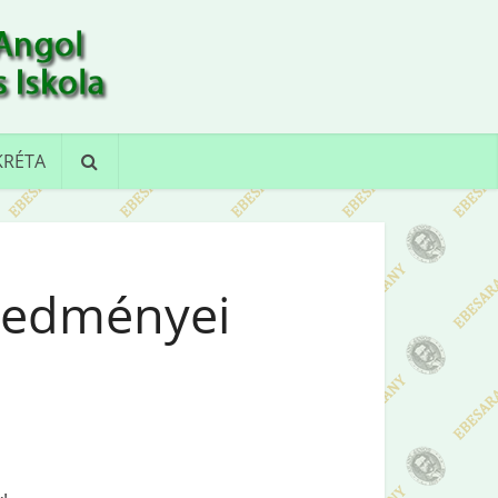
KRÉTA
redményei