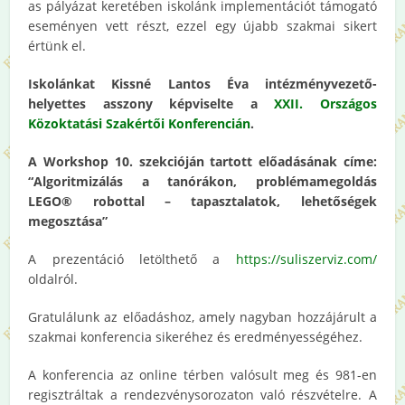
as pályázat keretében iskolánk implementációt támogató
eseményen vett részt, ezzel egy újabb szakmai sikert
értünk el.
Iskolánkat Kissné Lantos Éva intézményvezető-
helyettes asszony képviselte a
XXII. Országos
Közoktatási Szakértői Konferencián
.
A Workshop 10. szekcióján tartott előadásának címe:
“Algoritmizálás a tanórákon, problémamegoldás
LEGO® robottal – tapasztalatok, lehetőségek
megosztása”
A prezentáció letölthető a
https://suliszerviz.com/
oldalról.
Gratulálunk az előadáshoz, amely nagyban hozzájárult a
szakmai konferencia sikeréhez és eredményességéhez.
A konferencia az online térben valósult meg és 981-en
regisztráltak a rendezvénysorozaton való részvételre. A