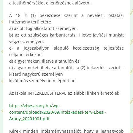
a testhőmérséklet ellenőrzésnek alávetni.
A 18. § (1) bekezdése szerint a nevelési, oktatási
intézmény területére
a) az ott foglalkoztatott személyen,
b) az ott szükséges karbantartási, illetve javítási munkát
végző személyen,
c) a jogszabályon alapuló kötelezettség teljesítése
céljából érkezőn,
d) a gyermeken, illetve a tanulón és
e) a gyermeket, illetve a tanulót – a (2) bekezdés szerint –
kísérő nagykorú személyen
kívül más személy nem léphet be.
Az iskola INTÉZKEDÉSI TERVE az alábbi linken érhető el:
https://ebesarany.hu/wp-
content/uploads/2020/09/Intézkedési-terv-Ebesi-
Arany_20201001.pdf
Kérek minden intézményhasználót, hogy a legnagyobb