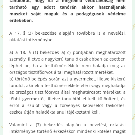
tanulókat, hogy ha a megfelelő védőtávolság nem
tartható egy adott tanórán akkor használjanak
maszkot saját maguk és a pedagógusok védelme
érdekében.
A 17. § (3) bekezdése alapján továbbra is a nevelési,
oktatási intézménybe
a) a 18. § (1) bekezdés a)–c) pontjában meghatározott
személy, illetve a nagykorú tanuló csak abban az esetben
léphet be, ha a testhőmérséklete nem haladja meg az
országos tisztifőorvos által meghatározott mértéket,
b) történő belépés során azt a gyermeket, illetve kiskorú
tanulót, akinek a testhőmérséklete eléri vagy meghaladja
az országos tisztifőorvos által meghatározott mértéket, a
többi gyermektől, illetve tanulótól el kell különíteni, és
erről a szülőt vagy a törvényes képviselőt távközlési
eszköz útján haladéktalanul tájékoztatni kell.
Valamint a (7) bekezdés alapján a nevelési, oktatási
intézménybe történő érkezéskor mindenki köteles magát