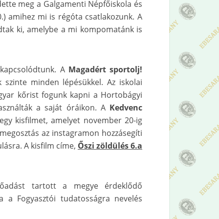
dette meg a Galgamenti Népfőiskola és
 amihez mi is régóta csatlakozunk. A
tak ki, amelybe a mi kompomatánk is
ekapcsolódtunk. A
Magadért sportolj!
 szinte minden lépésükkel. Az iskolai
gyar kőrist fogunk kapni a Hortobágyi
asználták a saját óráikon. A
Kedvenc
 egy kisfilmet, amelyet november 20-ig
 megosztás az instagramon hozzásegíti
lásra. A kisfilm címe,
Őszi zöldülés 6.a
őadást tartott a megye érdeklődő
a a Fogyasztói tudatosságra nevelés