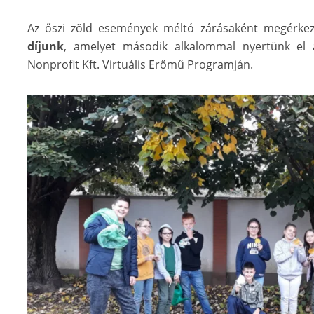
Az őszi zöld események méltó zárásaként megérke
díjunk
, amelyet második alkalommal nyertünk el
Nonprofit Kft. Virtuális Erőmű Programján.