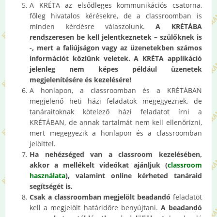
A KRÉTA az elsődleges kommunikációs csatorna,
főleg hivatalos kérésekre, de a classroomban is
minden kérdésre válaszolunk.
A KRÉTÁBA
rendszeresen be kell jelentkeznetek – szülőknek is
-, mert a faliújságon vagy az üzenetekben számos
információt közlünk veletek. A KRÉTA applikáció
jelenleg nem képes például üzenetek
megjelenítésére és kezelésére!
A honlapon, a classroomban és a KRÉTÁBAN
megjelenő heti házi feladatok megegyeznek, de
tanáraitoknak kötelező házi feladatot írni a
KRÉTÁBAN, de annak tartalmát nem kell ellenőrizni,
mert megegyezik a honlapon és a classroomban
jelölttel.
Ha nehézséged van a classroom kezelésében,
akkor a mellékelt videókat ajánljuk (
classroom
használata
), valamint online kérheted tanáraid
segítségét is.
Csak a classroomban megjelölt beadandó
feladatot
kell a megjelölt határidőre benyújtani.
A beadandó