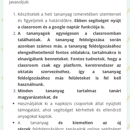
javasoljuk:
Készítsetek a heti tananyag ismeretében ütemtervet
és figyeljetek a határidőkre.
Ebben segítséget nyújt
a classroom és a google naptár funkciója is.
A tananyagok egységesen a classroomban
találhatóak. A tananyag feldolgozása során
azonban számos más, a tananyag feldolgozásához
elengedhetetlenül fontos oldalakra, tartalmakra is
elnavigálunk benneteket. Fontos tudnotok, hogy a
classroom csak egy platform, keretrendszer az
oktatás szervezéséhez, így a tananyag
feldolgozásához más felületeket is fel kell
használnunk.
Minden tananyag tartalmaz tanári
magyarázatokat, de
Használjátok ki a napközis csoportok által nyújtott
támogatást, ahol segítséget kérhettek és ellenőrző
anyagokat kaptok.
A tananyag
és kiemelten az új
részek
feldolgozásához tanáraitok online segítséget