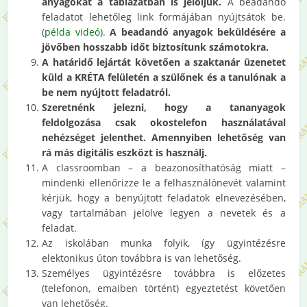
anyagokat a táblázatban is jelöljük.
A beadandó
feladatot lehetőleg link formájában nyújtsátok be.
(
példa videó
).
A beadandó anyagok beküldésére a
jövőben hosszabb időt biztosítunk számotokra.
A határidő lejártát követően a szaktanár üzenetet
küld a KRÉTA felületén a szülőnek és a tanulónak a
be nem nyújtott feladatról.
Szeretnénk jelezni, hogy a tananyagok
feldolgozása csak okostelefon használatával
nehézséget jelenthet. Amennyiben lehetőség van
rá más digitális eszközt is használj.
A classroomban – a beazonosíthatóság miatt –
mindenki ellenőrizze le a felhasználónevét valamint
kérjük, hogy a benyújtott feladatok elnevezésében,
vagy tartalmában jelölve legyen a nevetek és a
feladat.
Az iskolában munka folyik, így ügyintézésre
elektonikus úton továbbra is van lehetőség.
Személyes ügyintézésre továbbra is előzetes
(telefonon, emaiben történt) egyeztetést követően
van lehetőség.