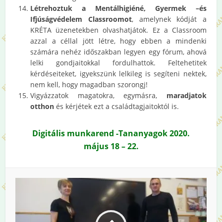
Létrehoztuk a Mentálhigiéné, Gyermek –és
Ifjúságvédelem Classroomot
, amelynek kódját a
KRÉTA üzenetekben olvashatjátok. Ez a Classroom
azzal a céllal jött létre, hogy ebben a mindenki
számára nehéz időszakban legyen egy fórum, ahová
lelki gondjaitokkal fordulhattok. Feltehetitek
kérdéseiteket, igyekszünk lelkileg is segíteni nektek,
nem kell, hogy magadban szorongj!
Vigyázzatok magatokra, egymásra,
maradjatok
otthon
és kérjétek ezt a családtagjaitoktól is.
Digitális munkarend -Tananyagok 2020.
május 18 – 22.