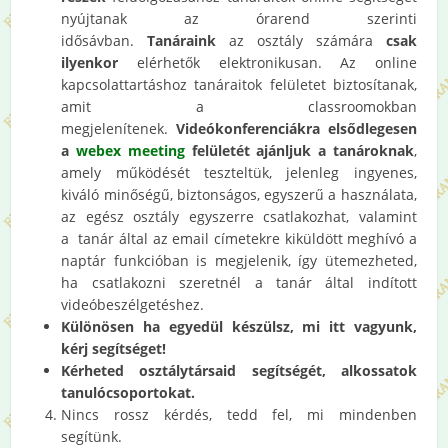
nyújtanak az órarend szerinti
idősávban.
Tanáraink
az osztály számára
csak
ilyenkor
elérhetők elektronikusan. Az online
kapcsolattartáshoz tanáraitok felületet biztosítanak,
amit a classroomokban
megjelenítenek.
Videókonferenciákra elsődlegesen
a
webex meeting
felületét ajánljuk a tanároknak
,
amely működését teszteltük, jelenleg
ingyenes,
kiváló minőségű, biztonságos, egyszerű a használata,
az egész osztály egyszerre csatlakozhat, valamint
a
tanár által az email címetekre kiküldött meghívó a
naptár funkcióban is megjelenik, így ütemezheted,
ha csatlakozni szeretnél a tanár által indított
videóbeszélgetéshez.
Különösen ha egyedül készülsz, mi itt vagyunk,
kérj segítséget!
Kérheted osztálytársaid segítségét, alkossatok
tanulócsoportokat.
Nincs rossz kérdés, tedd fel, mi mindenben
segítünk.