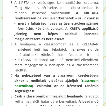
A KRÉTA az elsődleges kommunikációs csatorna,
főleg hivatalos kérésekre, de a classroomban is
minden kérdésre válaszolunk.
A KRÉTÁBA
rendszeresen be kell jelentkeznetek – szülőknek is
-, mert a faliújságon vagy az üzenetekben számos
információt közlünk veletek. A KRÉTA applikáció
jelenleg nem képes például üzenetek
megjelenítésére és kezelésére!
A honlapon, a classroomban és a KRÉTÁBAN
megjelenő heti házi feladatok megegyeznek, de
tanáraitoknak kötelező házi feladatot írni a
KRÉTÁBAN, de annak tartalmát nem kell ellenőrizni,
mert megegyezik a honlapon és a classroomban
jelölttel.
Ha nehézséged van a classroom kezelésében,
akkor a mellékelt videókat ajánljuk (
classroom
használata
), valamint online kérheted tanáraid
segítségét is.
Csak a classroomban megjelölt beadandó
feladatot
kell a megjelölt határidőre benyújtani.
A beadandó