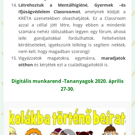
Létrehoztuk a Mentálhigiéné, Gyermek –és
Ifjúságvédelem Classroomot
, amelynek kódját a
KRÉTA üzenetekben olvashatjátok. Ez a Classroom
azzal a céllal jött létre, hogy ebben a mindenki
számára nehéz időszakban legyen egy fórum, ahová
lelki gondjaitokkal fordulhattok. Feltehetitek
kérdéseiteket, igyekszünk lelkileg is segíteni nektek,
nem kell, hogy magadban szorongj!
Vigyázzatok magatokra, egymásra,
maradjatok
otthon
és kérjétek ezt a családtagjaitoktól is.
Digitális munkarend -Tananyagok 2020. április
27-30.