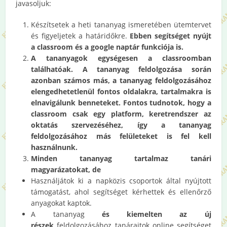
javasoljuk:
Készítsetek a heti tananyag ismeretében ütemtervet
és figyeljetek a határidőkre.
Ebben segítséget nyújt
a classroom és a google naptár funkciója is.
A tananyagok egységesen a classroomban
találhatóak. A tananyag feldolgozása során
azonban számos más, a tananyag feldolgozásához
elengedhetetlenül fontos oldalakra, tartalmakra is
elnavigálunk benneteket. Fontos tudnotok, hogy a
classroom csak egy platform, keretrendszer az
oktatás szervezéséhez, így a tananyag
feldolgozásához más felületeket is fel kell
használnunk.
Minden tananyag tartalmaz tanári
magyarázatokat, de
Használjátok ki a napközis csoportok által nyújtott
támogatást, ahol segítséget kérhettek és ellenőrző
anyagokat kaptok.
A tananyag
és kiemelten az új
részek
feldolgozásához tanáraitok online segítséget