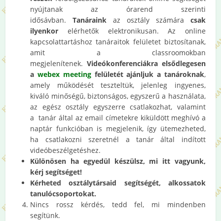
nyújtanak az órarend szerinti
idősávban.
Tanáraink
az osztály számára
csak
ilyenkor
elérhetők elektronikusan. Az online
kapcsolattartáshoz tanáraitok felületet biztosítanak,
amit a classroomokban
megjelenítenek.
Videókonferenciákra elsődlegesen
a
webex meeting
felületét ajánljuk a tanároknak
,
amely működését teszteltük, jelenleg
ingyenes,
kiváló minőségű, biztonságos, egyszerű a használata,
az egész osztály egyszerre csatlakozhat, valamint
a
tanár által az email címetekre kiküldött meghívó a
naptár funkcióban is megjelenik, így ütemezheted,
ha csatlakozni szeretnél a tanár által indított
videóbeszélgetéshez.
Különösen ha egyedül készülsz, mi itt vagyunk,
kérj segítséget!
Kérheted osztálytársaid segítségét, alkossatok
tanulócsoportokat.
Nincs rossz kérdés, tedd fel, mi mindenben
segítünk.