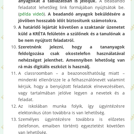
anyagokat a táblázatban is jelöljük.
A beadandó
feladatot lehetőleg link formájában nyújtsátok be.
(
példa videó
).
A beadandó anyagok beküldésére a
jövőben hosszabb időt biztosítunk számotokra.
A határidő lejártát követően a szaktanár üzenetet
küld a KRÉTA felületén a szülőnek és a tanulónak a
be nem nyújtott feladatról.
Szeretnénk jelezni, hogy a tananyagok
feldolgozása csak okostelefon használatával
nehézséget jelenthet. Amennyiben lehetőség van
rá más digitális eszközt is használj.
A classroomban – a beazonosíthatóság miatt –
mindenki ellenőrizze le a felhasználónevét valamint
kérjük, hogy a benyújtott feladatok elnevezésében,
vagy tartalmában jelölve legyen a nevetek és a
feladat.
Az iskolában munka folyik, így ügyintézésre
elektonikus úton továbbra is van lehetőség.
Személyes ügyintézésre továbbra is előzetes
(telefonon, emaiben történt) egyeztetést követően
van lehetőség.