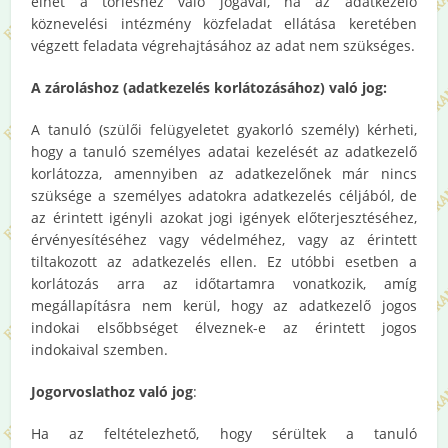
élhet a törléshez való jogával, ha az adatkezelő
köznevelési intézmény közfeladat ellátása keretében
végzett feladata végrehajtásához az adat nem szükséges.
A zároláshoz (adatkezelés korlátozásához) való jog:
A tanuló (szülői felügyeletet gyakorló személy) kérheti,
hogy a tanuló személyes adatai kezelését az adatkezelő
korlátozza, amennyiben az adatkezelőnek már nincs
szüksége a személyes adatokra adatkezelés céljából, de
az érintett igényli azokat jogi igények előterjesztéséhez,
érvényesítéséhez vagy védelméhez, vagy az érintett
tiltakozott az adatkezelés ellen. Ez utóbbi esetben a
korlátozás arra az időtartamra vonatkozik, amíg
megállapításra nem kerül, hogy az adatkezelő jogos
indokai elsőbbséget élveznek-e az érintett jogos
indokaival szemben.
Jogorvoslathoz való jog
:
Ha az feltételezhető, hogy sérültek a tanuló