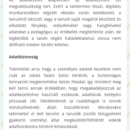
megvalósulásáig tart. Ezért a tantermen kívüli, digitális
munkarendben végzett oktatás során keletkezett, a
tanulóról készült, vagy a tanuló saját magáról készített és
elküldött fénykép, videofelvétel vagy hangfelvétel
adatokat a pedagógus az értékelés megtörténte után, de
legkésőbb a tanév végén haladéktalanul, vissza nem
állítható módon törölni köteles.
Adatbiztonság
Tekintettel arra, hogy a személyes adatok kezelése nem
csak az iskola falain belül történik, a biztonságos
környezet megteremtése közös feladat, így mindent meg
kell tenni annak érdekében, hogy megakadályozzuk az
adatkezeléshez használt eszközök, adattárak, belépési
jelszavak stb. illetéktelenek (a családtagok is ennek
minősülhetnek) általi hozzáférését. Mindezekre
tekintettel el kell kerülni a tanulók (szülői felügyeletet
gyakorló személy) által megküldött/feltöltött videók
adathordozóra történő kimásolását.