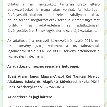
oktatás a már megszokott, tantermi órától eltérő
adatkezeléseket is maga után vonhat. Az iskolában
érvényesülő általános adatkezelési szabályokon túl az
online térben megtartott órák során is kiemelt figyelmet
fordítunk az adatvédelem és adatbiztonság
érvényesülésére. Ennek egyik eleme ez a tájékoztatás is.
Az adatkezelő a nemzeti köznevelésről szóló 2011. évi
CXC. törvény (Nkt.), valamint a közalkalmazottak
jogállásáról szóló 1992. évi XXXIII. törvény értelmében a
köznevelési intézmény.
Az adatkezelő megnevezése, elérhetőségei:
Ebesi Arany János Magyar-Angol Két Tanítási Nyelvű
Általános Iskola és Alapfokú Művészeti Iskola (4211
Ebes, Széchenyi tér 5., 52/565-023)
Az adatkezelés jogi háttere
Az adatkezelésre vonatkozóan számos jogszabály