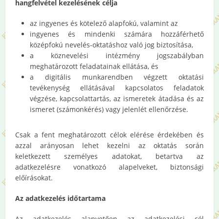
hangfelvétel kezelésének célja
az ingyenes és kötelező alapfokú, valamint az
ingyenes és mindenki számára hozzáférhető
középfokú nevelés-oktatáshoz való jog biztosítása,
a köznevelési intézmény jogszabályban
meghatározott feladatainak ellátása, és
a digitális munkarendben végzett oktatási
tevékenység ellátásával kapcsolatos feladatok
végzése, kapcsolattartás, az ismeretek átadása és az
ismeret (számonkérés) vagy jelenlét ellenőrzése.
Csak a fent meghatározott célok elérése érdekében és
azzal arányosan lehet kezelni az oktatás során
keletkezett személyes adatokat, betartva az
adatkezelésre vonatkozó alapelveket, biztonsági
előírásokat.
Az adatkezelés időtartama
Az adatkezelés alapvetően az adatkezelési cél