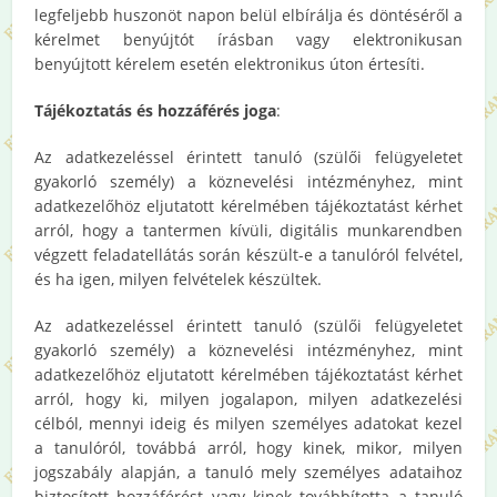
legfeljebb huszonöt napon belül elbírálja és döntéséről a
kérelmet benyújtót írásban vagy elektronikusan
benyújtott kérelem esetén elektronikus úton értesíti.
Tájékoztatás és hozzáférés joga
:
Az adatkezeléssel érintett tanuló (szülői felügyeletet
gyakorló személy) a köznevelési intézményhez, mint
adatkezelőhöz eljutatott kérelmében tájékoztatást kérhet
arról, hogy a tantermen kívüli, digitális munkarendben
végzett feladatellátás során készült-e a tanulóról felvétel,
és ha igen, milyen felvételek készültek.
Az adatkezeléssel érintett tanuló (szülői felügyeletet
gyakorló személy) a köznevelési intézményhez, mint
adatkezelőhöz eljutatott kérelmében tájékoztatást kérhet
arról, hogy ki, milyen jogalapon, milyen adatkezelési
célból, mennyi ideig és milyen személyes adatokat kezel
a tanulóról, továbbá arról, hogy kinek, mikor, milyen
jogszabály alapján, a tanuló mely személyes adataihoz
biztosított hozzáférést vagy kinek továbbította a tanuló