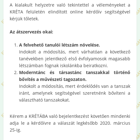
A kialakult helyzetre való tekintettel a véleményeket a
KRÉTA felületén elindított online kérdőív segítségével
kérjük tőletek.
Az átszervezés okai:
A felvehető tanulói létszám növelése.
Indokolt a módosítás, mert várhatóan a következő
tanévekben jelentkező első évfolyamosok magasabb
létszámban fognak iskolánkba beiratkozni.
Moderntánc és társastánc tanszakkal történő
bővítés a művészeti tagozaton.
Indokolt a módosítás, mert érdeklődés van a tanszak
iránt, amelynek segítségével szeretnénk bővíteni a
választható tanszakokat.
Kérem a KRÉTÁBA való bejelentkezést követően mindenki
adja le a kérdőívre a válaszát legkésőbb 2020. március
25-ig.