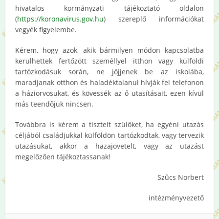
hivatalos kormányzati tájékoztató oldalon
(
https://koronavirus.gov.hu
) szereplő információkat
vegyék figyelembe.
Kérem, hogy azok, akik bármilyen módon kapcsolatba
kerülhettek fertőzött személlyel itthon vagy külföldi
tartózkodásuk során, ne jöjjenek be az iskolába,
maradjanak otthon és haladéktalanul hívják fel telefonon
a háziorvosukat, és kövessék az ő utasításait, ezen kívül
más teendőjük nincsen.
Továbbra is kérem a tisztelt szülőket, ha egyéni utazás
céljából családjukkal külföldön tartózkodtak, vagy tervezik
utazásukat, akkor a hazajövetelt, vagy az utazást
megelőzően tájékoztassanak!
Szűcs Norbert
intézményvezető