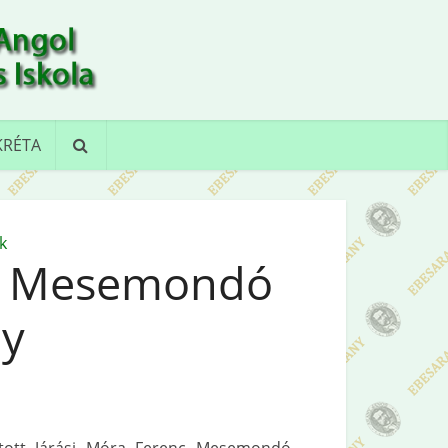
KRÉTA
k
nc Mesemondó
ny