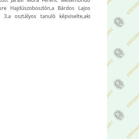
gatott Járási Móra Ferenc Mesemondó
re Hajdúszoboszlón,a Bárdos Lajos
3.a osztályos tanuló képviselte,aki