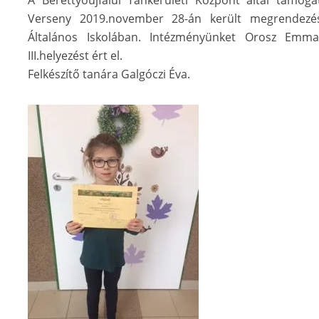
A Berettyóújfalui Tankerületi Központ által támo
Verseny 2019.november 28-án került megrendezés
Általános Iskolában. Intézményünket Orosz Emma 
III.helyezést ért el.
Felkészítő tanára Galgóczi Éva.