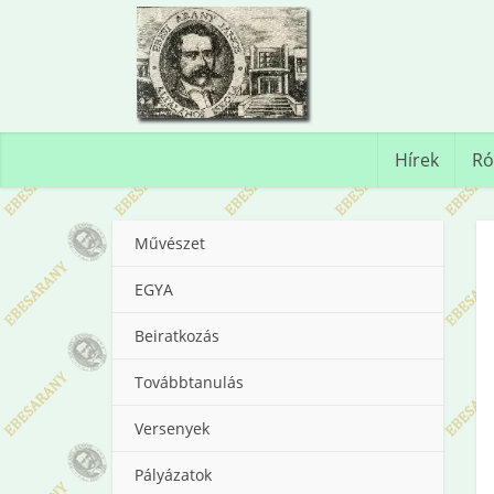
Hírek
Ró
Művészet
EGYA
Beiratkozás
Továbbtanulás
Versenyek
Pályázatok