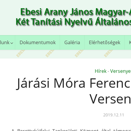
lunk
Dokumentumok
Galéria
Elérhetőségek
Hírek
Versenye
•
Járási Móra Fere
Verse
2019.12.11