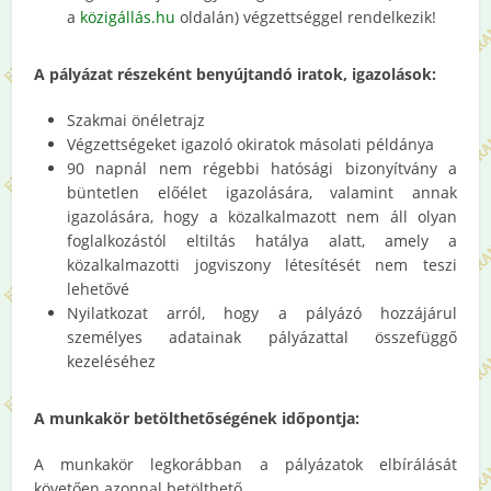
a
közigállás.hu
oldalán) végzettséggel rendelkezik!
A pályázat részeként benyújtandó iratok, igazolások:
Szakmai önéletrajz
Végzettségeket igazoló okiratok másolati példánya
90 napnál nem régebbi hatósági bizonyítvány a
büntetlen előélet igazolására, valamint annak
igazolására, hogy a közalkalmazott nem áll olyan
foglalkozástól eltiltás hatálya alatt, amely a
közalkalmazotti jogviszony létesítését nem teszi
lehetővé
Nyilatkozat arról, hogy a pályázó hozzájárul
személyes adatainak pályázattal összefüggő
kezeléséhez
A munkakör betölthetőségének időpontja:
A munkakör legkorábban a pályázatok elbírálását
követően azonnal betölthető.