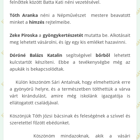
felnőttek között Batta Kati néni vezetésével.
Tóth Aranka
néni a Népművészet mestere beavatott
minket a
hímzés
rejtelmeibe.
Zeke Piroska
a
gyöngykertészetét
mutatta be. Alkotásait
meg lehetett vásárolni, és így egy kis emléket hazavinni.
Dóróné Balázs Katalin
segítségével
bőrből
lehetett
kulcstartót készíteni. Ebbe a tevékenységbe még az
apukák is bekapcsolódtak.
Külön köszönöm Sári Antalnak, hogy elmehettünk erre
a gyönyörű helyre, és a természetben tölthettük a várva
várt kirándulást, amire még iskolánk igazgatója is
ellátogatott családjával.
Köszönjük Tóth Józsi bácsinak és feleségének a szívvel és
szeretettel főzött ebédünket.
Köszönöm mindazoknak, akik a vásári