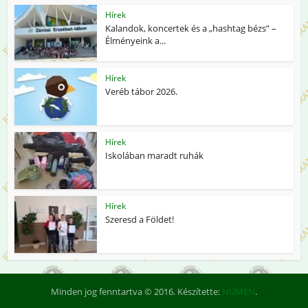
Hírek
Kalandok, koncertek és a „hashtag bézs” –
Élményeink a...
Hírek
Veréb tábor 2026.
Hírek
Iskolában maradt ruhák
Hírek
Szeresd a Földet!
Minden jog fenntartva © 2016. Készítette:
NUMEN
.