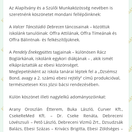
Az Alapítvány és a Szülői Munkaközösség nevében is
szeretnénk köszönetet mondani fellépőinknek:
A
Valcer Táncstúdió Debrecen
táncosainak – közöttük
iskolánk tanulóinak: Offra Attilának, Offra Tímeának és
Offra Bálintnak- és felkészítőjüknek.
A
Pendely Énekegyüttes
tagjainak – különösen Rácz
Boglárkának, iskolánk egykori diákjának – , akik ismét
elkápráztatták az ebesi közönséget.
Meglepetésként az iskola tanárai léptek fel a „Dzsémsz
Bond, avagy a 2. számú ebesi rejtély” című produkcióval,
természetesen Kiss Józsi bácsi rendezésében.
Külön köszönet illeti nagylelkű adományozóinkat:
Arany Oroszlán Étterem, Buka László, Curver Kft.,
CsekeReMed Kft. – Dr. Cseke Renáta, Debreceni
Lövészsuli – Pető László, Debreceni Vízmű Zrt., Dzsudzsák
Balázs, Ebesi Százas – Krivács Brigitta, Ebesi Zöldséges –