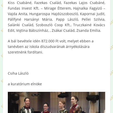
Kiss Csabáné, Fazekas Család, Fazekas Lajos Csabáné,
Fundas Invest Kft. – Mirage Étterem, Hajnalka Fagyizó –
Vajda Anita, Hungarospa Hajdúszoboszló, Kapornai Judit,
Pállfyné Harsányi Mária, Papp László, Pellei Szilvia,
Salánki Család, Szoboszló Coop Kft., Truczkainé Kovács
Edit, Vojtina Bábszínház, , Zsákai Család, Zsanda Emília.
A bál bevétele idén 872.000 Ft volt, melyet ebben a
tanévben az iskola díszudvarának árnyékolására
szeretnénk fordítani.
Csiha László
a kuratórium elnöke