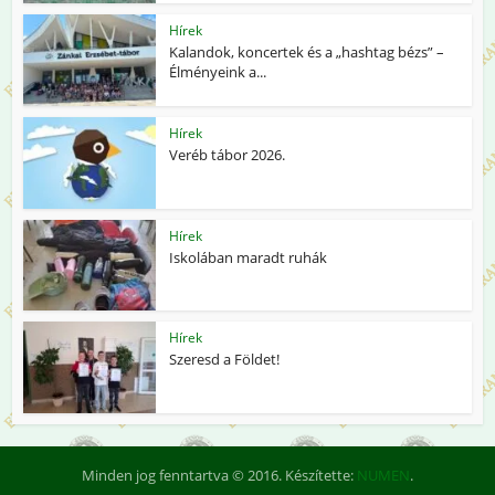
Hírek
Kalandok, koncertek és a „hashtag bézs” –
Élményeink a...
Hírek
Veréb tábor 2026.
Hírek
Iskolában maradt ruhák
Hírek
Szeresd a Földet!
Minden jog fenntartva © 2016. Készítette:
NUMEN
.