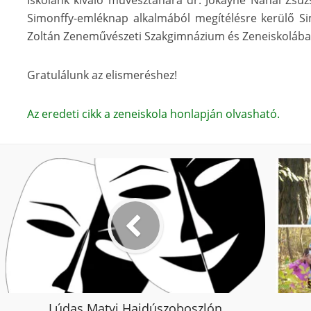
Iskolánk kiváló művésztanára dr. Jókayné Nánai Zs
Simonffy-emléknap alkalmából megítélésre kerülő Si
Zoltán Zeneművészeti Szakgimnázium és Zeneiskolába
Gratulálunk az elismeréshez!
Az eredeti cikk a zeneiskola honlapján olvasható.
Lúdas Matyi Hajdúszoboszlón