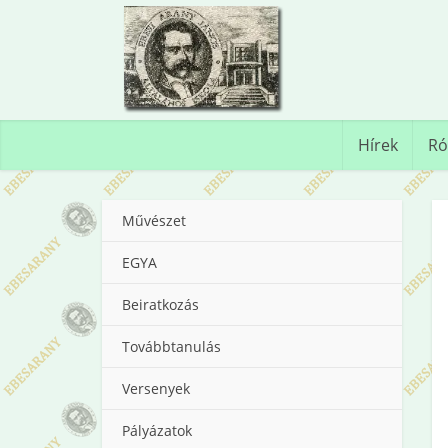
Hírek
Ró
Művészet
EGYA
Beiratkozás
Továbbtanulás
Versenyek
Pályázatok