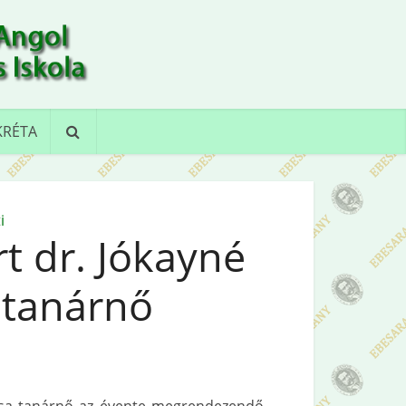
KRÉTA
i
rt dr. Jókayné
 tanárnő