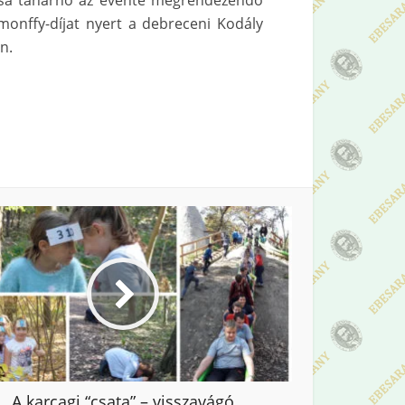
uzsa tanárnő az évente megrendezendő
monffy-díjat nyert a debreceni Kodály
n.
A karcagi “csata” – visszavágó