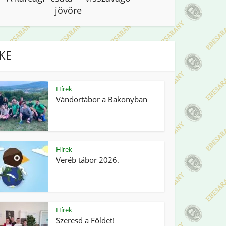
jövőre
IKE
Hírek
Vándortábor a Bakonyban
Hírek
Veréb tábor 2026.
Hírek
Szeresd a Földet!