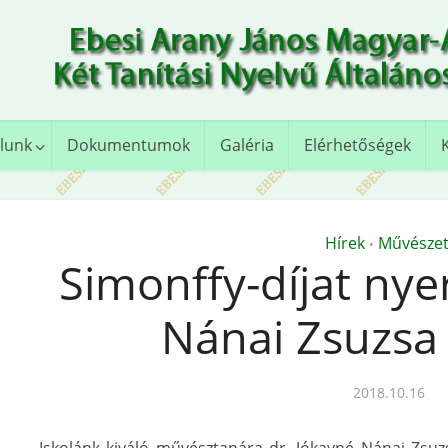
lunk
Dokumentumok
Galéria
Elérhetőségek
Hírek
Művészet
•
Simonffy-díjat nye
Nánai Zsuzsa
2018.10.16