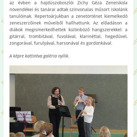
az évben a hajdúszoboszlói Zichy Géza Zeneiskola
növendékei és tanárai adtak színvonalas műsort iskolánk
tanulóinak. Repertoárjukban a zenetörténet kiemelkedő
zeneszerzőinek műveiből hallhattunk. Az előadáson a
diákok megismerkedhettek különböző hangszerekkel: a
gitárral, trombitával, fuvolával, klarinéttal, hegedűvel,
zongorával, furulyával, harsonával és gordonkával.
A képre kattintva galéria nyílik.