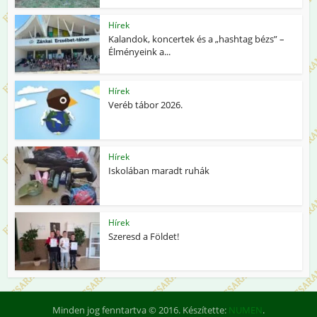
Hírek
Kalandok, koncertek és a „hashtag bézs” –
Élményeink a...
Hírek
Veréb tábor 2026.
Hírek
Iskolában maradt ruhák
Hírek
Szeresd a Földet!
Minden jog fenntartva © 2016. Készítette:
NUMEN
.