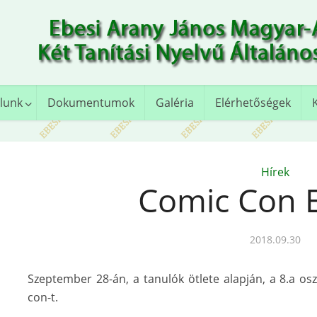
lunk
Dokumentumok
Galéria
Elérhetőségek
Hírek
Comic Con 
2018.09.30
Szeptember 28-án, a tanulók ötlete alapján, a 8.a os
con-t.