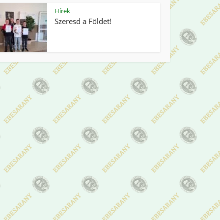
Hírek
Szeresd a Földet!