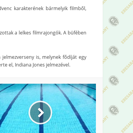
venc karakterének bármelyik filmből,
szottak a lelkes filmrajongók. A büfében
 jelmezverseny is, melynek fődíját egy
te el, Indiana Jones jelmezével.