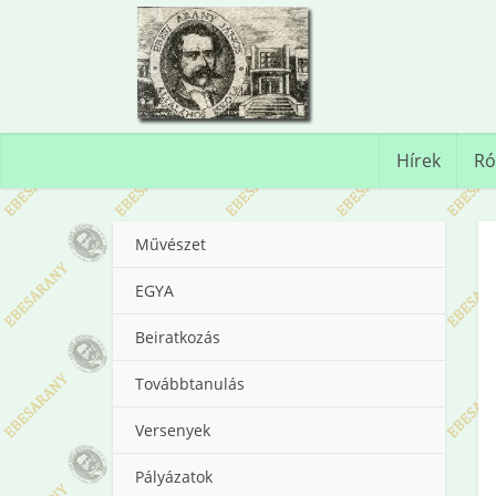
Hírek
Ró
Művészet
EGYA
Beiratkozás
Továbbtanulás
Versenyek
Pályázatok