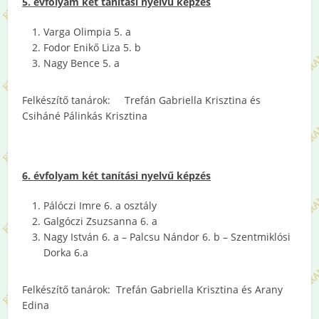
5.
é
vfolyam két tanítási nyelvű képzés
Varga Olimpia 5. a
Fodor Enikő Liza 5. b
Nagy Bence 5. a
Felkészítő tanárok: Trefán Gabriella Krisztina és
Csiháné Pálinkás Krisztina
6.
évfolyam két tanítási nyelvű képzés
Pálóczi Imre 6. a osztály
Galgóczi Zsuzsanna 6. a
Nagy István 6. a – Palcsu Nándor 6. b – Szentmiklósi
Dorka 6.a
Felkészítő tanárok: Trefán Gabriella Krisztina és Arany
Edina