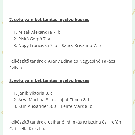
7. évfolyam két tanítási nyelvű képzés
Misák Alexandra 7. b
Piskó Gergő 7. a
Nagy Franciska 7. a – Szűcs Krisztina 7. b
Felkészítő tanárok: Arany Edina és Négyesiné Takács
Szilvia
8.
évfolyam két tanítási nyelvű képzés
Janik Viktória 8. a
Árva Martina 8. a – Lajtai Tímea 8. b
Kun Alexander 8. a – Lente Márk 8. b
Felkészítő tanárok: Csiháné Pálinkás Krisztina és Trefán
Gabriella Krisztina