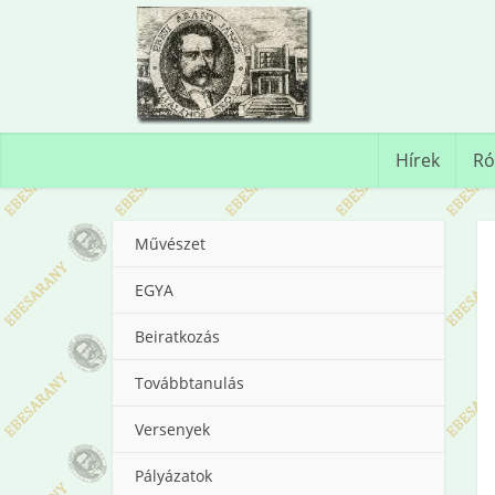
Hírek
Ró
Művészet
EGYA
Beiratkozás
Továbbtanulás
Versenyek
Pályázatok