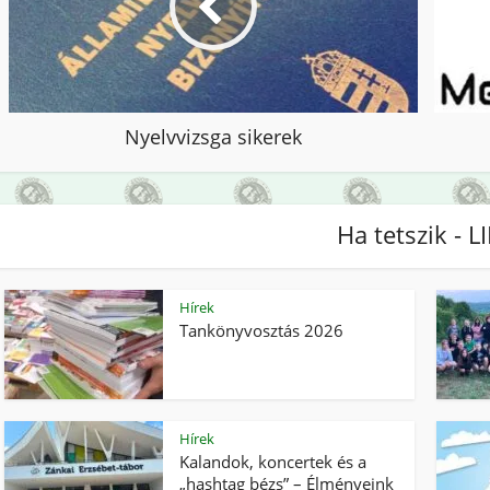
Nyelvvizsga sikerek
Ha tetszik - L
Hírek
Tankönyvosztás 2026
Hírek
Kalandok, koncertek és a
„hashtag bézs” – Élményeink