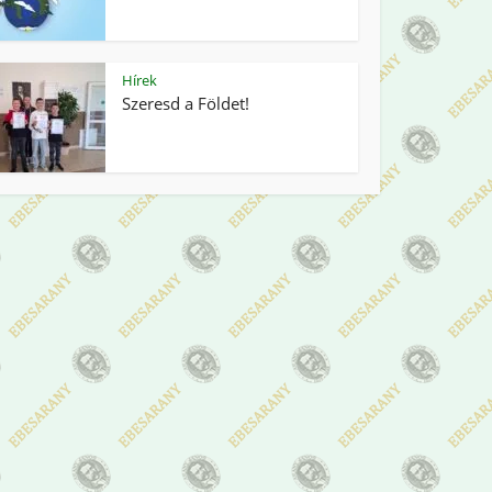
Hírek
Szeresd a Földet!