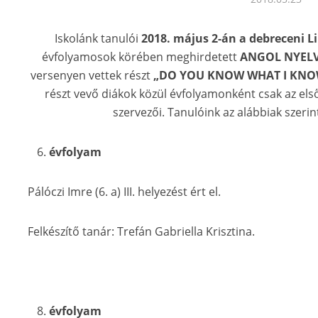
Iskolánk tanulói
2018. május 2-án a debreceni Li
évfolyamosok körében meghirdetett
ANGOL NYELV
versenyen vettek részt
„DO YOU KNOW WHAT I KN
részt vevő diákok közül évfolyamonként csak az első
szervezői. Tanulóink az alábbiak szerint
évfolyam
Pálóczi Imre (6. a) III. helyezést ért el.
Felkészítő tanár: Trefán Gabriella Krisztina.
évfolyam