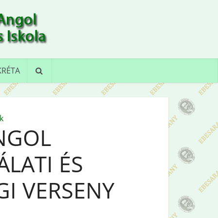
KRÉTA
k
NGOL
LATI ÉS
GI VERSENY