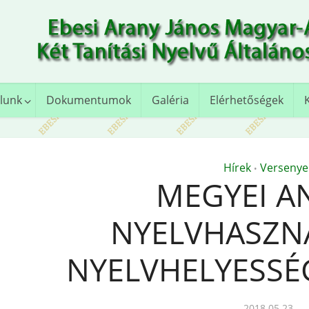
lunk
Dokumentumok
Galéria
Elérhetőségek
Hírek
Versenye
•
MEGYEI A
NYELVHASZNÁ
NYELVHELYESSÉ
2018.05.23