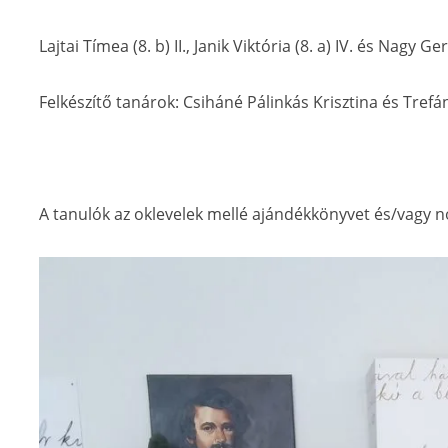
Lajtai Tímea (8. b) II., Janik Viktória (8. a) IV. és Nagy Ger
Felkészítő tanárok: Csiháné Pálinkás Krisztina és Trefán
A tanulók az oklevelek mellé ajándékkönyvet és/vagy n