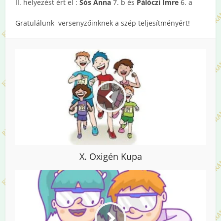
II. helyezést ért el :
Sós Anna
7. b és
Pálóczi Imre
6. a
Gratulálunk versenyzőinknek a szép teljesítményért!
X. Oxigén Kupa