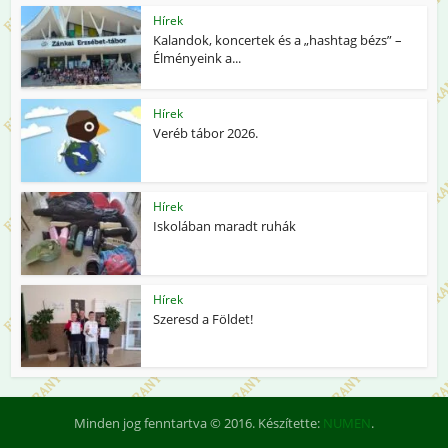
Hírek
Kalandok, koncertek és a „hashtag bézs” –
Élményeink a...
Hírek
Veréb tábor 2026.
Hírek
Iskolában maradt ruhák
Hírek
Szeresd a Földet!
Minden jog fenntartva © 2016. Készítette:
NUMEN
.