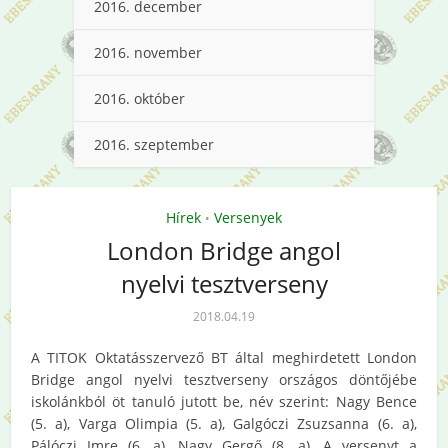
2016. december
2016. november
2016. október
2016. szeptember
Hírek
Versenyek
•
London Bridge angol
nyelvi tesztverseny
2018.04.19
A TITOK Oktatásszervező BT által meghirdetett London
Bridge angol nyelvi tesztverseny országos döntőjébe
iskolánkból öt tanuló jutott be, név szerint: Nagy Bence
(5. a), Varga Olimpia (5. a), Galgóczi Zsuzsanna (6. a),
Pálóczi Imre (6. a), Nagy Gergő (8. a). A versenyt a