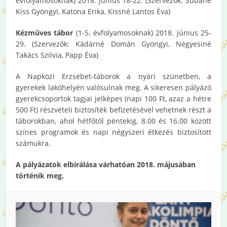
évfolyamosoknak) 2018. június 18-22. (Szervezők: Subáné
Kiss Gyöngyi, Katona Erika, Kissné Lantos Éva)
Kézműves tábor
(1-5. évfolyamosoknak) 2018. június 25-
29. (Szervezők: Kádárné Domán Gyöngyi, Négyesiné
Takács Szilvia, Papp Éva)
A Napközi Erzsébet-táborok a nyári szünetben, a
gyerekek lakóhelyén valósulnak meg. A sikeresen pályázó
gyerekcsoportok tagjai jelképes (napi 100 Ft, azaz a hétre
500 Ft) részvételi biztosíték befizetésével vehetnek részt a
táborokban, ahol hétfőtől péntekig, 8.00 és 16.00 között
színes programok és napi négyszeri étkezés biztosított
számukra.
A pályázatok elbírálása várhatóan 2018. májusában
történik meg.