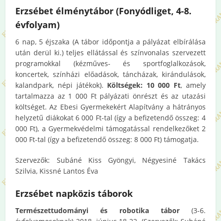
Erzsébet élménytábor (
Fonyódliget, 4-8.
évfolyam)
6 nap, 5 éjszaka
(A tábor időpontja a pályázat elbírálása
után derül ki.) teljes ellátással és színvonalas szervezett
programokkal (kézműves- és sportfoglalkozások,
koncertek, színházi előadások, táncházak, kirándulások,
kalandpark, népi játékok).
Költségek: 10 000 Ft
, amely
tartalmazza az 1 000 Ft pályázati önrészt és az utazási
költséget. Az Ebesi Gyermekekért Alapítvány a hátrányos
helyzetű diákokat 6 000 Ft-tal (így a befizetendő összeg: 4
000 Ft), a Gyermekvédelmi támogatással rendelkezőket 2
000 Ft-tal (így a befizetendő összeg: 8 000 Ft) támogatja.
Szervezők: Subáné Kiss Gyöngyi, Négyesiné Takács
Szilvia, Kissné Lantos Éva
Erzsébet napközis táborok
Természettudományi és robotika tábor
(3-6.