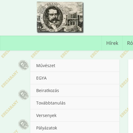
Hírek
Ró
Művészet
EGYA
Beiratkozás
Továbbtanulás
Versenyek
Pályázatok