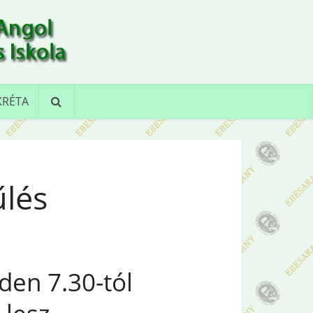
KRÉTA
űlés
den 7.30-tól