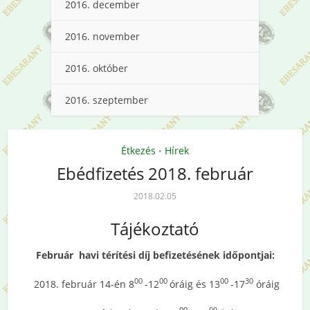
2016. december
2016. november
2016. október
2016. szeptember
Étkezés
Hírek
•
Ebédfizetés 2018. február
2018.02.05
Tájékoztató
Február havi térítési díj befizetésének időpontjai:
00
00
00
30
2018. február 14-én 8
-12
óráig és 13
-17
óráig