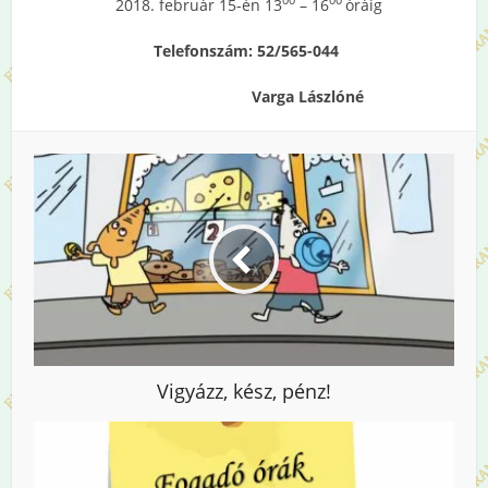
00
00
2018. február 15-én 13
– 16
óráig
Telefonszám: 52/565-044
Varga Lászlóné
Vigyázz, kész, pénz!