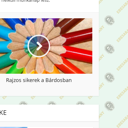
s nélküli munkanap lesz.
Rajzos sikerek a Bárdosban
IKE