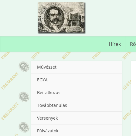
Hírek
Ró
Művészet
EGYA
Beiratkozás
Továbbtanulás
Versenyek
Pályázatok