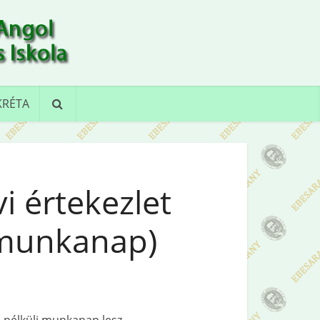
KRÉTA
vi értekezlet
i munkanap)