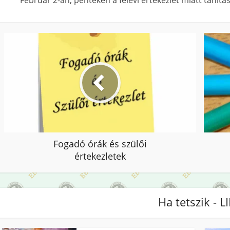
Február 2-án, pénteken a félévi értekezlet miatt tanítá
Fogadó órák és szülői
értekezletek
Ha tetszik - L