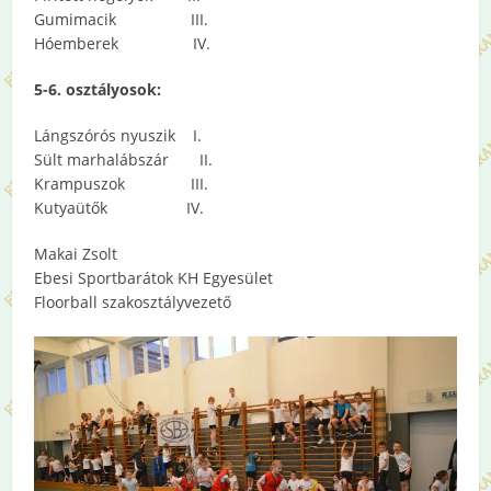
Gumimacik III.
Hóemberek IV.
5-6. osztályosok:
Lángszórós nyuszik I.
Sült marhalábszár II.
Krampuszok III.
Kutyaütők IV.
Makai Zsolt
Ebesi Sportbarátok KH Egyesület
Floorball szakosztályvezető