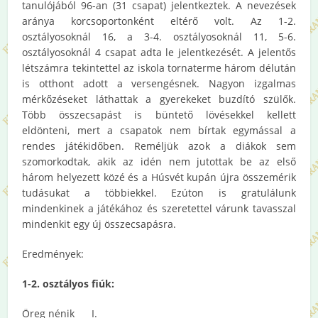
tanulójából 96-an (31 csapat) jelentkeztek. A nevezések
aránya korcsoportonként eltérő volt. Az 1-2.
osztályosoknál 16, a 3-4. osztályosoknál 11, 5-6.
osztályosoknál 4 csapat adta le jelentkezését. A jelentős
létszámra tekintettel az iskola tornaterme három délután
is otthont adott a versengésnek. Nagyon izgalmas
mérkőzéseket láthattak a gyerekeket buzdító szülők.
Több összecsapást is büntető lövésekkel kellett
eldönteni, mert a csapatok nem bírtak egymással a
rendes játékidőben. Reméljük azok a diákok sem
szomorkodtak, akik az idén nem jutottak be az első
három helyezett közé és a Húsvét kupán újra összemérik
tudásukat a többiekkel. Ezúton is gratulálunk
mindenkinek a játékához és szeretettel várunk tavasszal
mindenkit egy új összecsapásra.
Eredmények:
1-2. osztályos fiúk:
Öreg nénik I.