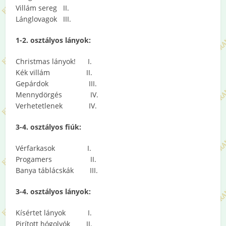
Villám sereg II.
Lánglovagok III.
1-2. osztályos lányok:
Christmas lányok! I.
Kék villám II.
Gepárdok III.
Mennydörgés IV.
Verhetetlenek IV.
3-4. osztályos fiúk:
Vérfarkasok I.
Progamers II.
Banya táblácskák III.
3-4. osztályos lányok:
Kísértet lányok I.
Pirított hógolyók II.