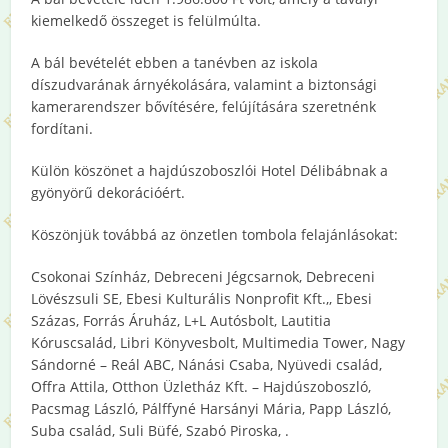
kiemelkedő összeget is felülmúlta.
A bál bevételét ebben a tanévben az iskola
díszudvarának árnyékolására, valamint a biztonsági
kamerarendszer bővítésére, felújítására szeretnénk
fordítani.
Külön köszönet a hajdúszoboszlói Hotel Délibábnak a
gyönyörű dekorációért.
Köszönjük továbbá az önzetlen tombola felajánlásokat:
Csokonai Színház, Debreceni Jégcsarnok, Debreceni
Lövészsuli SE, Ebesi Kulturális Nonprofit Kft.,, Ebesi
Százas, Forrás Áruház, L+L Autósbolt, Lautitia
Kóruscsalád, Libri Könyvesbolt, Multimedia Tower, Nagy
Sándorné – Reál ABC, Nánási Csaba, Nyüvedi család,
Offra Attila, Otthon Üzletház Kft. – Hajdúszoboszló,
Pacsmag László, Pálffyné Harsányi Mária, Papp László,
Suba család, Suli Büfé, Szabó Piroska, .