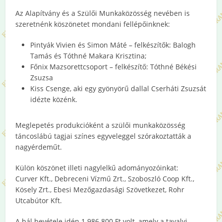
Az Alapítvány és a Szülői Munkaközösség nevében is
szeretnénk köszönetet mondani fellépőinknek:
Pintyák Vivien és Simon Máté – felkészítők: Balogh
Tamás és Tóthné Makara Krisztina;
Főnix Mazsorettcsoport – felkészítő: Tóthné Békési
Zsuzsa
Kiss Csenge, aki egy gyönyörű dallal Cserháti Zsuzsát
idézte közénk.
Meglepetés produkcióként a szülői munkaközösség
táncoslábú tagjai színes egyveleggel szórakoztatták a
nagyérdeműt.
Külön köszönet illeti nagylelkű adományozóinkat:
Curver Kft., Debreceni Vízmű Zrt., Szoboszló Coop Kft.,
Kösely Zrt., Ebesi Mezőgazdasági Szövetkezet, Rohr
Utcabútor Kft.
A bál bevétele idén 1.986.800 Ft volt, amely a tavalyi